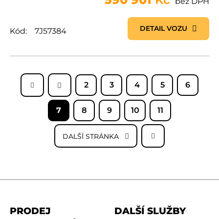
bez DPH
DETAIL VOZU
Kód:
7J57384
2
3
4
5
6
7
8
9
10
11
DALŠÍ STRÁNKA
PRODEJ
DALŠÍ SLUŽBY