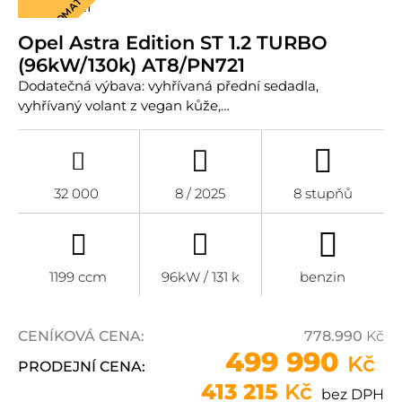
AUTOMAT
Opel Astra Edition ST 1.2 TURBO
(96kW/130k) AT8/PN721
Dodatečná výbava: vyhřívaná přední sedadla,
vyhřívaný volant z vegan kůže,…
32 000
8 / 2025
8 stupňů
1199 ccm
96kW / 131 k
benzin
CENÍKOVÁ CENA:
778.990
Kč
499 990
Kč
PRODEJNÍ CENA:
413 215
Kč
bez DPH