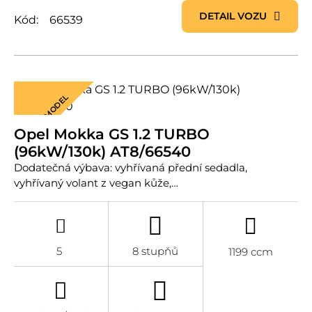
DETAIL VOZU
Kód:
66539
NOVÝ MODEL
Opel Mokka GS 1.2 TURBO
(96kW/130k) AT8/66540
Dodatečná výbava: vyhřívaná přední sedadla,
vyhřívaný volant z vegan kůže,…
5
8 stupňů
1199 ccm