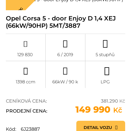
LPG
Opel Corsa 5 - door Enjoy D 1,4 XEJ
(66kW/90HP) 5MT/3887
129 830
6 / 2019
5 stupňů
1398 ccm
66kW / 90 k
LPG
CENÍKOVÁ CENA:
381.290
Kč
149 990
Kč
PRODEJNÍ CENA:
DETAIL VOZU
Kód:
6J23887