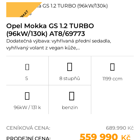
AUTOMAT
Opel Mokka GS 1.2 TURBO
(96kW/130k) AT8/69773
Dodatečná výbava: vyhřívaná přední sedadla,
vyhřívaný volant z vegan kůže,…
5
8 stupňů
1199 ccm
96kW / 131 k
benzin
CENÍKOVÁ CENA:
689.990
Kč
559 990
Kč
PRODEJNÍ CENA: