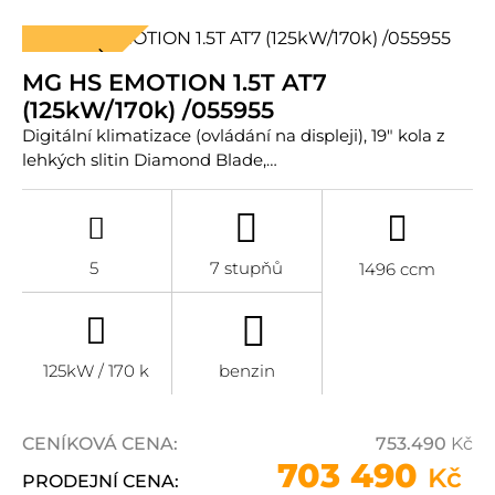
CENA V AKCI
MG HS EMOTION 1.5T AT7
(125kW/170k) /055955
Digitální klimatizace (ovládání na displeji), 19" kola z
lehkých slitin Diamond Blade,…
5
7 stupňů
1496 ccm
125kW / 170 k
benzin
CENÍKOVÁ CENA:
753.490
Kč
703 490
Kč
PRODEJNÍ CENA: