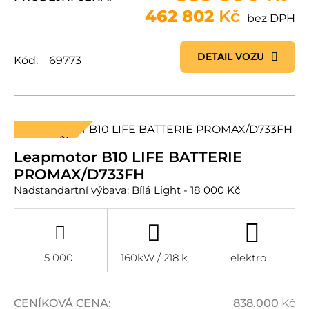
462 802
Kč
bez DPH
DETAIL VOZU
Kód:
69773
NOVÝ MODEL
Leapmotor B10 LIFE BATTERIE
PROMAX/D733FH
Nadstandartní výbava: Bílá Light - 18 000 Kč
5 000
160kW / 218 k
elektro
CENÍKOVÁ CENA:
838.000
Kč