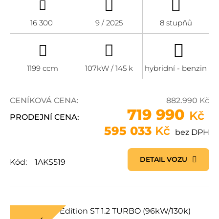
16 300
9 / 2025
8 stupňů
1199 ccm
107kW / 145 k
hybridní - benzin
CENÍKOVÁ CENA:
882.990
Kč
719 990
Kč
PRODEJNÍ CENA:
595 033
Kč
bez DPH
DETAIL VOZU
Kód:
1AKS519