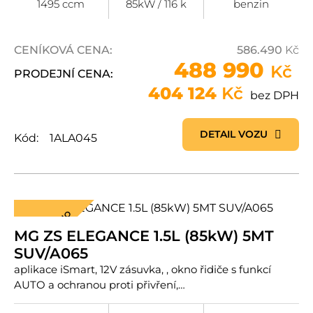
1495 ccm
85kW / 116 k
benzin
CENÍKOVÁ CENA:
586.490
Kč
488 990
Kč
PRODEJNÍ CENA:
404 124
Kč
bez DPH
DETAIL VOZU
Kód:
1ALA045
REZERVOVÁNO
MG ZS ELEGANCE 1.5L (85kW) 5MT
SUV/A065
aplikace iSmart, 12V zásuvka, , okno řidiče s funkcí
AUTO a ochranou proti přivření,…