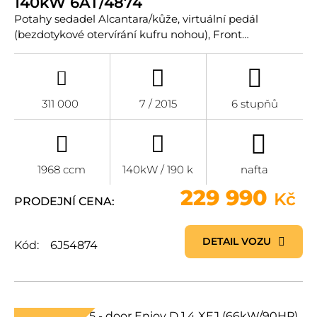
140kW 6AT/4874
Potahy sedadel Alcantara/kůže, virtuální pedál
(bezdotykové otervírání kufru nohou), Front…
311 000
7 / 2015
6 stupňů
1968 ccm
140kW / 190 k
nafta
229 990
Kč
PRODEJNÍ CENA:
DETAIL VOZU
Kód:
6J54874