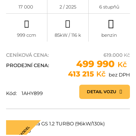
17 000
2 / 2025
6 stupňů
999 ccm
85kW / 116 k
benzin
CENÍKOVÁ CENA:
619.000
Kč
499 990
Kč
PRODEJNÍ CENA:
413 215
Kč
bez DPH
DETAIL VOZU
Kód:
1AHY899
NOVÝ MODEL