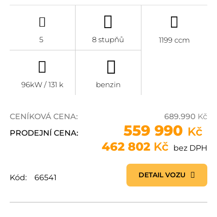
5
8 stupňů
1199 ccm
96kW / 131 k
benzin
CENÍKOVÁ CENA:
689.990
Kč
559 990
Kč
PRODEJNÍ CENA:
462 802
Kč
bez DPH
DETAIL VOZU
Kód:
66541