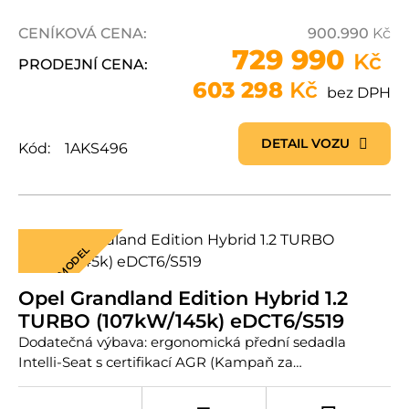
CENÍKOVÁ CENA:
900.990
Kč
729 990
Kč
PRODEJNÍ CENA:
603 298
Kč
bez DPH
DETAIL VOZU
Kód:
1AKS496
NOVÝ MODEL
Opel Grandland Edition Hybrid 1.2
TURBO (107kW/145k) eDCT6/S519
Dodatečná výbava: ergonomická přední sedadla
Intelli-Seat s certifikací AGR (Kampaň za…