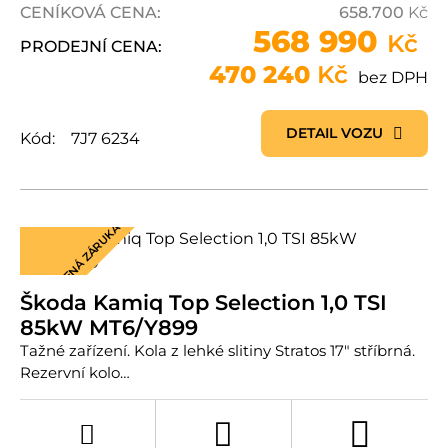
CENÍKOVÁ CENA:
658.700
Kč
568 990
Kč
PRODEJNÍ CENA:
470 240
Kč
bez DPH
DETAIL VOZU
Kód:
7J7 6234
PRODLOUŽENÁ ZÁRUKA
Škoda Kamiq Top Selection 1,0 TSI
85kW MT6/Y899
Tažné zařízení. Kola z lehké slitiny Stratos 17" stříbrná.
Rezervní kolo…