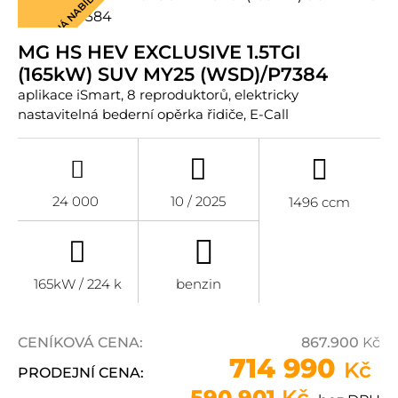
MIMOŘÁDNÁ NABÍDKA
MG HS HEV EXCLUSIVE 1.5TGI
(165kW) SUV MY25 (WSD)/P7384
aplikace iSmart, 8 reproduktorů, elektricky
nastavitelná bederní opěrka řidiče, E-Call
24 000
10 / 2025
1496 ccm
165kW / 224 k
benzin
CENÍKOVÁ CENA:
867.900
Kč
714 990
Kč
PRODEJNÍ CENA:
590 901
Kč