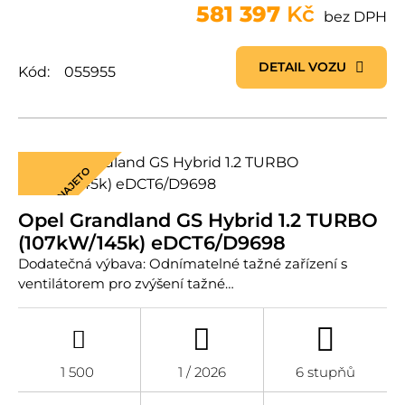
581 397
Kč
bez DPH
DETAIL VOZU
Kód:
055955
MÁLO NAJETO
Opel Grandland GS Hybrid 1.2 TURBO
(107kW/145k) eDCT6/D9698
Dodatečná výbava: Odnímatelné tažné zařízení s
ventilátorem pro zvýšení tažné…
1 500
1 / 2026
6 stupňů