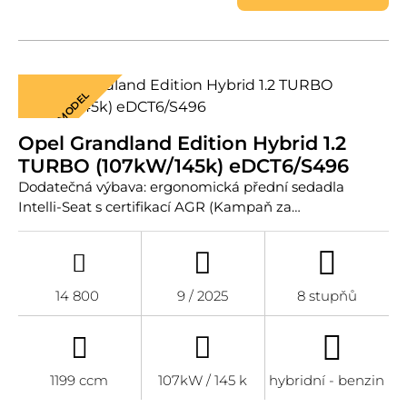
NOVÝ MODEL
Opel Grandland Edition Hybrid 1.2
TURBO (107kW/145k) eDCT6/S496
Dodatečná výbava: ergonomická přední sedadla
Intelli-Seat s certifikací AGR (Kampaň za…
14 800
9 / 2025
8 stupňů
1199 ccm
107kW / 145 k
hybridní - benzin