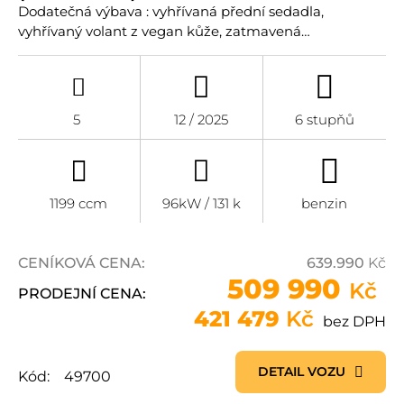
Dodatečná výbava : vyhřívaná přední sedadla,
vyhřívaný volant z vegan kůže, zatmavená…
5
12 / 2025
6 stupňů
1199 ccm
96kW / 131 k
benzin
CENÍKOVÁ CENA:
639.990
Kč
509 990
Kč
PRODEJNÍ CENA:
421 479
Kč
bez DPH
DETAIL VOZU
Kód:
49700