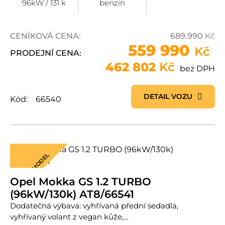
96kW / 131 k
benzin
CENÍKOVÁ CENA:
689.990
Kč
559 990
Kč
PRODEJNÍ CENA:
462 802
Kč
bez DPH
DETAIL VOZU
Kód:
66540
NOVÝ MODEL
Opel Mokka GS 1.2 TURBO
(96kW/130k) AT8/66541
Dodatečná výbava: vyhřívaná přední sedadla,
vyhřívaný volant z vegan kůže,…