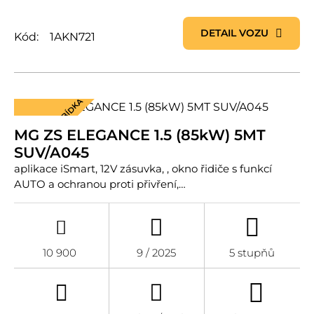
DETAIL VOZU
Kód:
1AKN721
MIMOŘÁDNÁ NABÍDKA
MG ZS ELEGANCE 1.5 (85kW) 5MT
SUV/A045
aplikace iSmart, 12V zásuvka, , okno řidiče s funkcí
AUTO a ochranou proti přivření,…
10 900
9 / 2025
5 stupňů