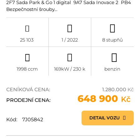
2F7 Sada Park & Go 1 digital 9A7 Sada Inovace 2 PB4
Bezpečnostní šrouby…
25 103
1 / 2022
8 stupňů
1998 ccm
169kW / 230 k
benzin
CENÍKOVÁ CENA:
1.280.000
Kč
648 900
Kč
PRODEJNÍ CENA:
DETAIL VOZU
Kód:
7J05842