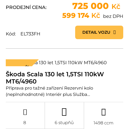
725 000
Kč
PRODEJNÍ CENA:
599 174
Kč
bez DPH
DETAIL VOZU
Kód:
EL733FH
AKČNÍ MODEL
Škoda Scala 130 let 1,5TSI 110kW
MT6/4960
Příprava pro tažné zařízení Rezervní kolo
(neplnohodnotné) Interiér plus Služba…
8
6 stupňů
1498 ccm