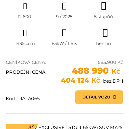
12 600
9 / 2025
5 stupňů
1495 ccm
85kW / 116 k
benzin
CENÍKOVÁ CENA:
585.900
Kč
488 990
Kč
PRODEJNÍ CENA:
404 124
Kč
bez DPH
DETAIL VOZU
Kód:
1ALA065