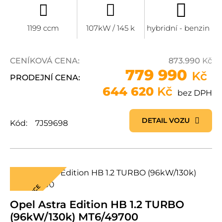
1199 ccm
107kW / 145 k
hybridní - benzin
CENÍKOVÁ CENA:
873.990
Kč
779 990
Kč
PRODEJNÍ CENA:
644 620
Kč
bez DPH
DETAIL VOZU
Kód:
7J59698
AKCE
Opel Astra Edition HB 1.2 TURBO
(96kW/130k) MT6/49700