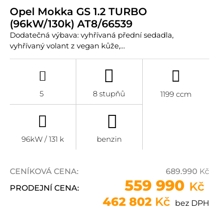
Opel Mokka GS 1.2 TURBO
(96kW/130k) AT8/66539
Dodatečná výbava: vyhřívaná přední sedadla,
vyhřívaný volant z vegan kůže,…
5
8 stupňů
1199 ccm
96kW / 131 k
benzin
CENÍKOVÁ CENA:
689.990
Kč
559 990
Kč
PRODEJNÍ CENA:
462 802
Kč
bez DPH