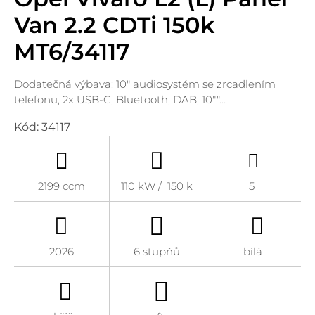
Van 2.2 CDTi 150k
MT6/34117
Dodatečná výbava: 10" audiosystém se zrcadlením
telefonu, 2x USB-C, Bluetooth, DAB; 10""…
Kód:
34117
2199 ccm
110 kW / 150 k
5
2026
6 stupňů
bílá