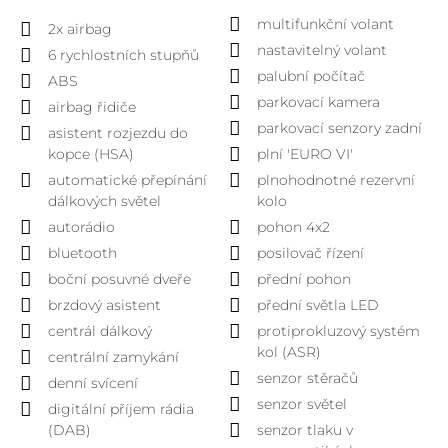
multifunkční volant
2x airbag
nastavitelný volant
6 rychlostních stupňů
palubní počítač
ABS
parkovací kamera
airbag řidiče
parkovací senzory zadní
asistent rozjezdu do
kopce (HSA)
plní 'EURO VI'
automatické přepínání
plnohodnotné rezervní
dálkových světel
kolo
autorádio
pohon 4x2
bluetooth
posilovač řízení
boční posuvné dveře
přední pohon
brzdový asistent
přední světla LED
centrál dálkový
protiprokluzový systém
kol (ASR)
centrální zamykání
senzor stěračů
denní svícení
senzor světel
digitální příjem rádia
(DAB)
senzor tlaku v