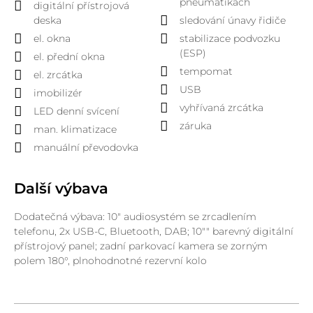
pneumatikách
digitální přístrojová
deska
sledování únavy řidiče
el. okna
stabilizace podvozku
(ESP)
el. přední okna
tempomat
el. zrcátka
USB
imobilizér
vyhřívaná zrcátka
LED denní svícení
záruka
man. klimatizace
manuální převodovka
Další výbava
Dodatečná výbava: 10" audiosystém se zrcadlením
telefonu, 2x USB-C, Bluetooth, DAB; 10"" barevný digitální
přístrojový panel; zadní parkovací kamera se zorným
polem 180°, plnohodnotné rezervní kolo