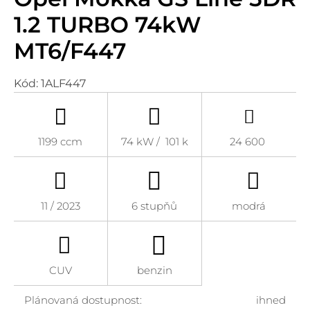
1.2 TURBO 74kW
MT6/F447
Kód:
1ALF447
1199 ccm
74 kW / 101 k
24 600
11 / 2023
6 stupňů
modrá
CUV
benzin
Plánovaná dostupnost:
ihned