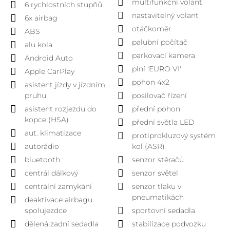
multifunkční volant
6 rychlostních stupňů
nastavitelný volant
6x airbag
otáčkoměr
ABS
palubní počítač
alu kola
parkovací kamera
Android Auto
plní 'EURO VI'
Apple CarPlay
pohon 4x2
asistent jízdy v jízdním
pruhu
posilovač řízení
asistent rozjezdu do
přední pohon
kopce (HSA)
přední světla LED
aut. klimatizace
protiprokluzový systém
autorádio
kol (ASR)
bluetooth
senzor stěračů
centrál dálkový
senzor světel
centrální zamykání
senzor tlaku v
pneumatikách
deaktivace airbagu
spolujezdce
sportovní sedadla
dělená zadní sedadla
stabilizace podvozku