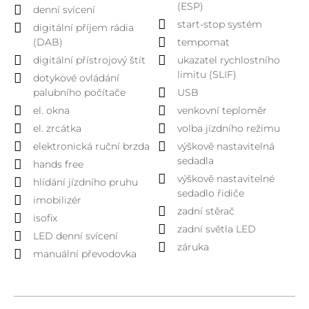
(ESP)
denní svícení
start-stop systém
digitální příjem rádia
(DAB)
tempomat
digitální přístrojový štít
ukazatel rychlostního
limitu (SLIF)
dotykové ovládání
palubního počítače
USB
el. okna
venkovní teploměr
el. zrcátka
volba jízdního režimu
elektronická ruční brzda
výškově nastavitelná
sedadla
hands free
výškově nastavitelné
hlídání jízdního pruhu
sedadlo řidiče
imobilizér
zadní stěrač
isofix
zadní světla LED
LED denní svícení
záruka
manuální převodovka