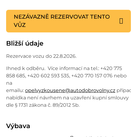
NEZÁVAZNĚ REZERVOVAT
TENTO
VŮZ
Bližší údaje
Rezervace vozu do 22.8.2026.
Ihned k odběru. Více informací na tel.: +420 775
858 685, +420 602 593 535, +420 770 157 076 nebo
na
emailu:
opelvyzkousene@autodobrovolny.cz
případn
nabídka není návrhem na uzavření kupní smlouvy
dle § 1731 zákona č. 89/2012 Sb.
Výbava