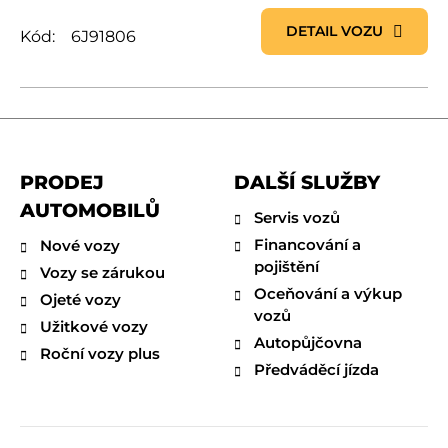
DETAIL VOZU
Kód:
6J91806
PRODEJ
DALŠÍ SLUŽBY
AUTOMOBILŮ
Servis vozů
Financování a
Nové vozy
pojištění
Vozy se zárukou
Oceňování a výkup
Ojeté vozy
vozů
Užitkové vozy
Autopůjčovna
Roční vozy plus
Předváděcí jízda