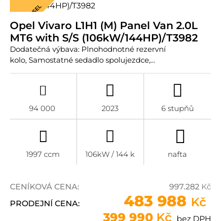
DIESEL
Opel Vivaro L1H1 (M) Panel Van 2.0L
MT6 with S/S (106kW/144HP)/T3982
Dodatečná výbava: Plnohodnotné rezervní
kolo, Samostatné sedadlo spolujezdce,…
94 000
2023
6 stupňů
1997 ccm
106kW / 144 k
nafta
CENÍKOVÁ CENA:
997.282
Kč
483 988
Kč
PRODEJNÍ CENA:
399 990
Kč
bez DPH