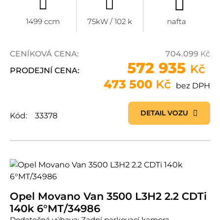
1499 ccm
75kW / 102 k
nafta
CENÍKOVÁ CENA:
704.099
Kč
572 935
Kč
PRODEJNÍ CENA:
473 500
Kč
bez DPH
DETAIL VOZU
Kód:
33378
Opel Movano Van 3500 L3H2 2.2 CDTi
140k 6°MT/34986
Dodatečná výbava: Zadní parkovací kamera,