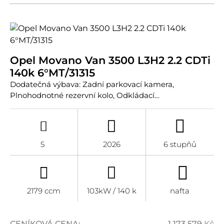
Opel Movano Van 3500 L3H2 2.2 CDTi
140k 6°MT/31315
Dodatečná výbava: Zadní parkovací kamera,
Plnohodnotné rezervní kolo, Odkládací…
5
2026
6 stupňů
2179 ccm
103kW / 140 k
nafta
CENÍKOVÁ CENA:
1.173.579
Kč