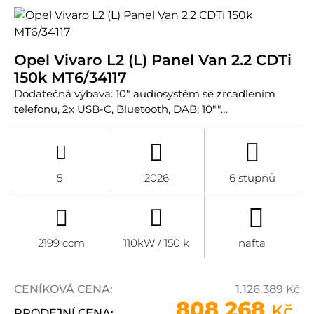
Opel Vivaro L2 (L) Panel Van 2.2 CDTi
150k MT6/34117
Dodatečná výbava: 10" audiosystém se zrcadlením
telefonu, 2x USB-C, Bluetooth, DAB; 10""…
5
2026
6 stupňů
2199 ccm
110kW / 150 k
nafta
CENÍKOVÁ CENA:
1.126.389
Kč
808 268
Kč
PRODEJNÍ CENA: