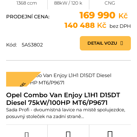
1368 ccm
88kW / 120 k
CNG
169 990
Kč
PRODEJNÍ CENA:
140 488
Kč
bez DPH
DETAIL VOZU
Kód:
5AS3802
DIESEL
Opel Combo Van Enjoy L1H1 D15DT
Diesel 75kW/100HP MT6/P9671
Sada Profi - dvoumístná lavice na místě spolujezdce,
posuvný stoleček na zadní straně…