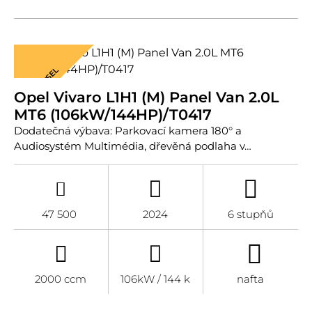
DIESEL
Opel Vivaro L1H1 (M) Panel Van 2.0L
MT6 (106kW/144HP)/T0417
Dodatečná výbava: Parkovací kamera 180° a
Audiosystém Multimédia, dřevěná podlaha v…
47 500
2024
6 stupňů
2000 ccm
106kW / 144 k
nafta