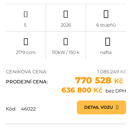
5
2026
6 stupňů
2179 ccm
110kW / 150 k
nafta
CENÍKOVÁ CENA:
1.085.249
Kč
770 528
Kč
PRODEJNÍ CENA:
636 800
Kč
bez DPH
DETAIL VOZU
Kód:
46022