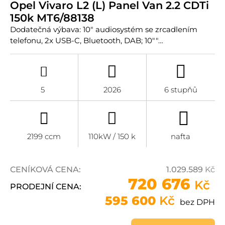
Opel Vivaro L2 (L) Panel Van 2.2 CDTi
150k MT6/88138
Dodatečná výbava: 10" audiosystém se zrcadlením
telefonu, 2x USB-C, Bluetooth, DAB; 10""…
5
2026
6 stupňů
2199 ccm
110kW / 150 k
nafta
CENÍKOVÁ CENA:
1.029.589
Kč
720 676
Kč
PRODEJNÍ CENA:
595 600
Kč
bez DPH