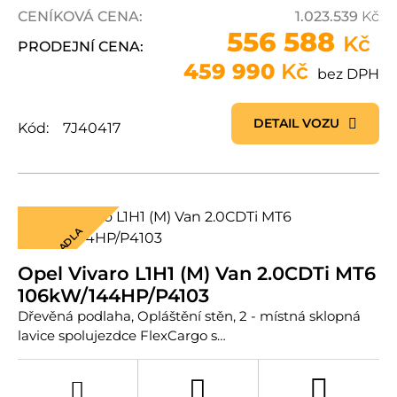
CENÍKOVÁ CENA:
1.023.539
Kč
556 588
Kč
PRODEJNÍ CENA:
459 990
Kč
bez DPH
DETAIL VOZU
Kód:
7J40417
3 SEDADLA
Opel Vivaro L1H1 (M) Van 2.0CDTi MT6
106kW/144HP/P4103
Dřevěná podlaha, Opláštění stěn, 2 - místná sklopná
lavice spolujezdce FlexCargo s…