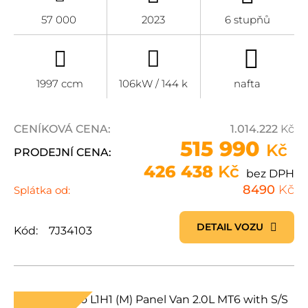
57 000
2023
6 stupňů
1997 ccm
106kW / 144 k
nafta
CENÍKOVÁ CENA:
1.014.222
Kč
515 990
Kč
PRODEJNÍ CENA:
426 438
Kč
bez DPH
8490
Kč
Splátka od:
DETAIL VOZU
Kód:
7J34103