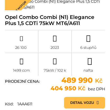
ÚSPORNÝ MOTOR
Opel Combo Combi (N1) Elegance
Plus 1,5 CDTi 75kW MT6/A611
26 100
2023
6 stupňů
1499 ccm
75kW / 102 k
nafta
489 990
Kč
PRODEJNÍ CENA:
404 950
Kč
bez DPH
DETAIL VOZU
Kód:
1AAA611