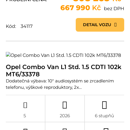
667 990
Kč
bez DPH
DETAIL VOZU
Kód:
34117
Opel Combo Van L1 Std. 1.5 CDTI 102k
MT6/33378
Dodatečná výbava: 10" audiosystém se zrcadlením
telefonu, výškové reproduktory, 2x…
5
2026
6 stupňů