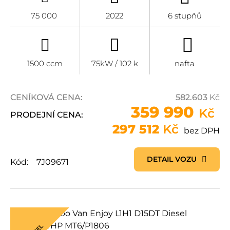
75 000
2022
6 stupňů
1500 ccm
75kW / 102 k
nafta
CENÍKOVÁ CENA:
582.603
Kč
359 990
Kč
PRODEJNÍ CENA:
297 512
Kč
bez DPH
DETAIL VOZU
Kód:
7J09671