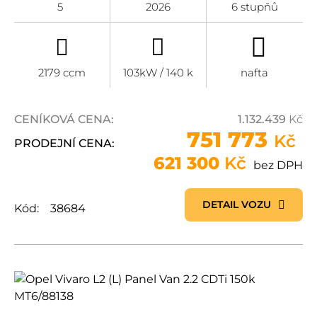
5
2026
6 stupňů
2179 ccm
103kW / 140 k
nafta
CENÍKOVÁ CENA:
1.132.439
Kč
751 773
Kč
PRODEJNÍ CENA:
621 300
Kč
bez DPH
DETAIL VOZU
Kód:
38684