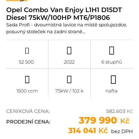
DIESEL
Opel Combo Van Enjoy L1H1 D15DT
Diesel 75kW/100HP MT6/P1806
Sada Profi - dvoumístná lavice na místě spolujezdce,
posuvný stoleček na zadní straně…
52 500
2022
6 stupňů
1500 ccm
75kW / 102 k
nafta
CENÍKOVÁ CENA:
582.603
Kč
379 990
Kč
PRODEJNÍ CENA:
314 041
Kč
bez DPH