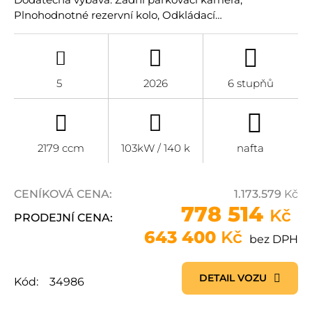
Plnohodnotné rezervní kolo, Odkládací…
5
2026
6 stupňů
2179 ccm
103kW / 140 k
nafta
CENÍKOVÁ CENA:
1.173.579
Kč
778 514
Kč
PRODEJNÍ CENA:
643 400
Kč
bez DPH
DETAIL VOZU
Kód:
34986