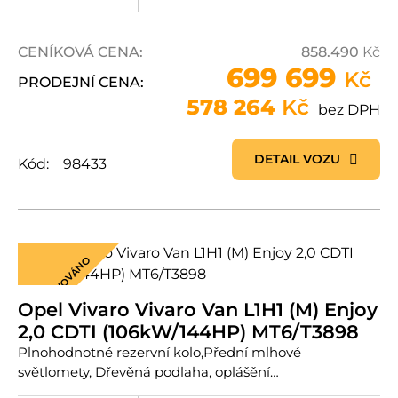
CENÍKOVÁ CENA:
858.490
Kč
699 699
Kč
PRODEJNÍ CENA:
578 264
Kč
bez DPH
DETAIL VOZU
Kód:
98433
REZERVOVÁNO
Opel Vivaro Vivaro Van L1H1 (M) Enjoy
2,0 CDTI (106kW/144HP) MT6/T3898
Plnohodnotné rezervní kolo,Přední mlhové
světlomety, Dřevěná podlaha, oplášění…