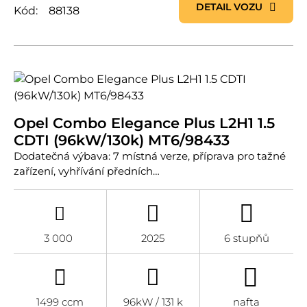
DETAIL VOZU
Kód:
88138
Opel Combo Elegance Plus L2H1 1.5
CDTI (96kW/130k) MT6/98433
Dodatečná výbava: 7 místná verze, příprava pro tažné
zařízení, vyhřívání předních…
3 000
2025
6 stupňů
1499 ccm
96kW / 131 k
nafta