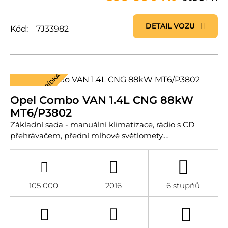
DETAIL VOZU
Kód:
7J33982
MIMOŘÁDNÁ NABÍDKA
Opel Combo VAN 1.4L CNG 88kW
MT6/P3802
Základní sada - manuální klimatizace, rádio s CD
přehrávačem, přední mlhové světlomety.…
105 000
2016
6 stupňů