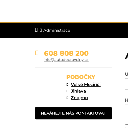
Administrace
608 808 200
info@autodobrovolny.cz
U
POBOČKY
Velké Meziříčí
Jihlava
Znojmo
H
NEVÁHEJTE NÁS KONTAKTOVAT