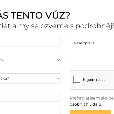
ÁS TENTO VŮZ?
dět a my se ozveme s podrobněj
Přečetl(a) jsem si a 
osobních údajů
.