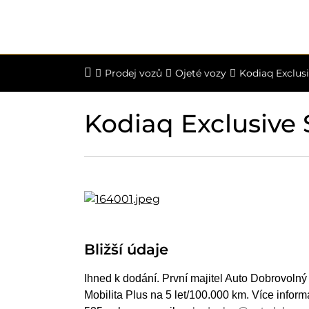
Prodej vozů
Ojeté vozy
Kodiaq Exclus
Kodiaq Exclusive
Bližší údaje
Ihned k dodání. První majitel Auto Dobrovoln
Mobilita Plus na 5 let/100.000 km. Více infor