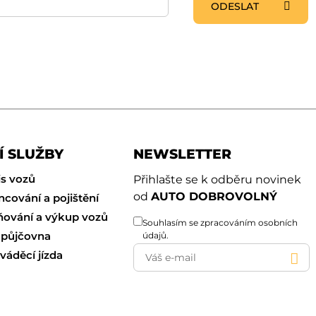
ODESLAT
Í SLUŽBY
NEWSLETTER
is vozů
Přihlašte se k odběru novinek
od
AUTO DOBROVOLNÝ
ncování a pojištění
ování a výkup vozů
Souhlasím se
zpracováním osobních
půjčovna
údajů
.
váděcí jízda