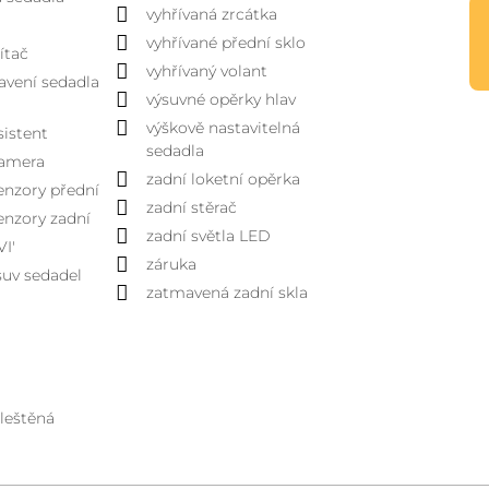
vyhřívaná zrcátka
vyhřívané přední sklo
ítač
vyhřívaný volant
avení sedadla
výsuvné opěrky hlav
výškově nastavitelná
sistent
sedadla
kamera
zadní loketní opěrka
enzory přední
zadní stěrač
enzory zadní
zadní světla LED
VI'
záruka
suv sedadel
zatmavená zadní skla
 leštěná