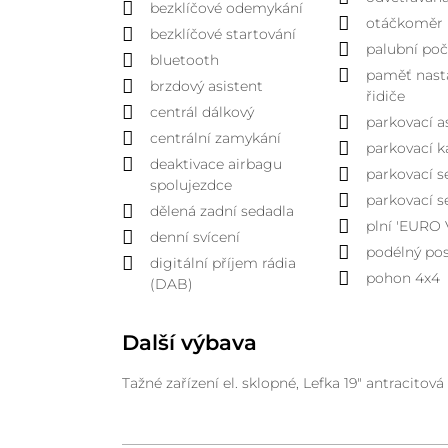
bezklíčové odemykání
otáčkoměr
bezklíčové startování
palubní poč
bluetooth
paměť nast
brzdový asistent
řidiče
centrál dálkový
parkovací a
centrální zamykání
parkovací 
deaktivace airbagu
parkovací s
spolujezdce
parkovací s
dělená zadní sedadla
plní 'EURO 
denní svícení
podélný po
digitální příjem rádia
pohon 4x4
(DAB)
Další výbava
Tažné zařízení el. sklopné, Lefka 19" antracitová