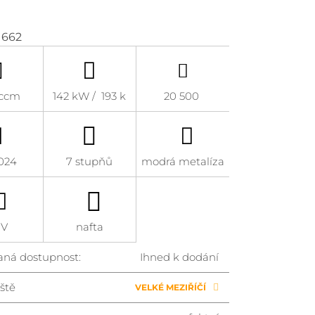
1662
 ccm
142 kW / 193 k
20 500
2024
7 stupňů
modrá metalíza
UV
nafta
aná dostupnost:
Ihned k dodání
ště
VELKÉ MEZIŘÍČÍ