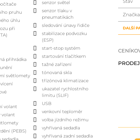
Stav
senzor světel
očítače
senzor tlaku v
dního pruhu
Značka
pneumatikách
vého úhlu
sledování únavy řidiče
DALŠÍ 
vozu při
stabilizace podvozku
CTA)
(ESP)
start-stop systém
CENÍKO
startování tlačítkem
ná přihrádka
PRODEJ
tažné zařízení
ounění
tónovaná skla
ní světlomety
třízónová klimatizace
vícení
ukazatel rychlostního
ové
limitu (SLIF)
USB
í volant
venkovní teploměr
ý volant
volba jízdního režimu
ětlomety
vyhřívaná sedadla
zdění (PEBS)
vyhřívaná zadní sedadla
 sedadla