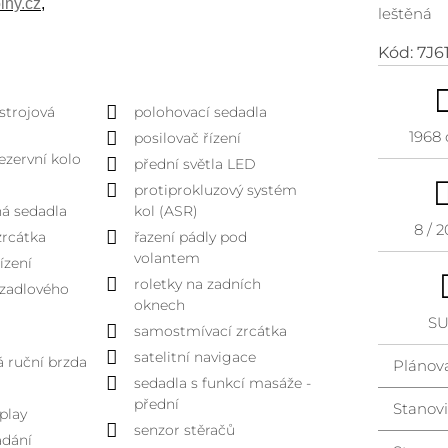
lny.cz
,
leštěná
Kód:
7J6
ístrojová
polohovací sedadla
1968
posilovač řízení
ezervní kolo
přední světla LED
protiprokluzový systém
lná sedadla
kol (ASR)
8 / 
zrcátka
řazení pádly pod
volantem
řízení
roletky na zadních
vazadlového
oknech
S
samostmívací zrcátka
satelitní navigace
á ruční brzda
Plánov
sedadla s funkcí masáže -
přední
Stanovi
play
senzor stěračů
ádání