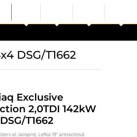
4x4 DSG/T1662
aq Exclusive
ction 2,0TDI 142kW
 DSG/T1662
ízení el. sklopné, Lefka 19" antracitová