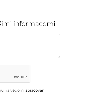
šími informacemi.
beru na vědomí
zpracování