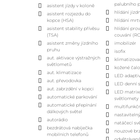
palubního p
asistent jízdy v koloně
hlídání jíz
asistent rozjezdu do
kopce (HSA)
hlídání mrt
asistent stability přívěsu
hlídání pro
(TSA)
couvání (R
asistent změny jízdního
imobilizér
pruhu
isofix
aut. aktivace výstražných
klimatizova
světlometů
kožené čal
aut. klimatizace
LED adaptiv
aut. převodovka
LED denní s
aut. zabrzdění v kopci
LED matrix
automatické parkování
světlomety
automatické přepínání
multifunkčn
dálkových světel
nastaviteln
autorádio
natáčecí sv
bezdrátová nabíječka
nouzové br
mobilních telefonů
odvětrávaná