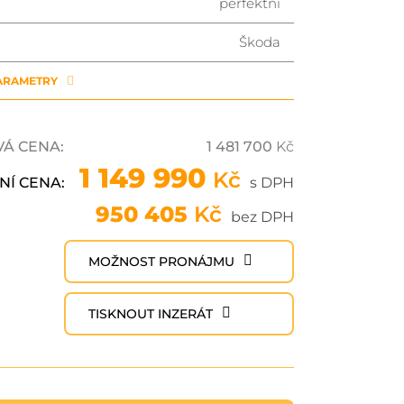
perfektní
Škoda
PARAMETRY
VÁ CENA:
1 481 700
Kč
1 149 990
Kč
NÍ CENA:
s DPH
950 405
Kč
bez DPH
MOŽNOST PRONÁJMU
TISKNOUT INZERÁT