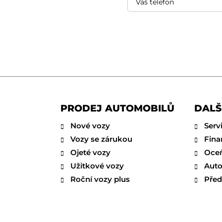
PRODEJ AUTOMOBILŮ
DALŠ
Nové vozy
Serv
Vozy se zárukou
Fina
Ojeté vozy
Oceň
Užitkové vozy
Auto
Roční vozy plus
Před