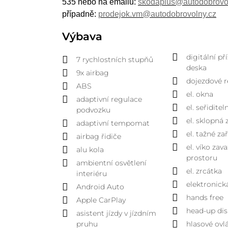
535 nebo na emailu:
skodaplus@autodobrovo
případně:
prodejok.vm@autodobrovolny.cz
Výbava
digitální př
7 rychlostních stupňů
deska
9x airbag
dojezdové r
ABS
el. okna
adaptivní regulace
el. seřidite
podvozku
el. sklopná 
adaptivní tempomat
el. tažné za
airbag řidiče
el. víko za
alu kola
prostoru
ambientní osvětlení
el. zrcátka
interiéru
elektronick
Android Auto
hands free
Apple CarPlay
head-up dis
asistent jízdy v jízdním
pruhu
hlasové ovl