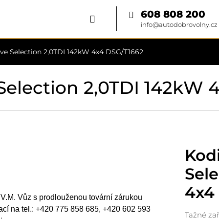
608 808 200
info@autodobrovolny.cz
ive Selection 2,0TDI 142kW 4x4 DSG/T1662
 Selection 2,0TDI 142kW 
Kodi
Sele
4x4
ý V.M. Vůz s prodlouženou tovární zárukou
mací na tel.: +420 775 858 685, +420 602 593
Tažné zař