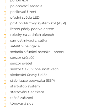
pohon 4x4
polohovací sedadla
posilovač řízení
přední světla LED
protiprokluzový systém kol (ASR)
řazení pádly pod volantem
roletky na zadních oknech
samostmívací zrcátka
satelitní navigace
sedadla s funkcí masáže - přední
senzor stěračů
senzor světel
senzor tlaku v pneumatikách
sledování únavy řidiče
stabilizace podvozku (ESP)
start-stop systém
startování tlačítkem
tažné zařízení
tónovaná skla