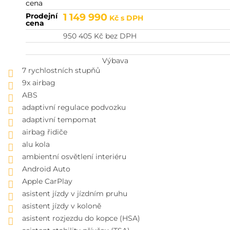
cena
Prodejní
1 149 990
Kč
s DPH
cena
950 405
Kč
bez DPH
Výbava
7 rychlostních stupňů
9x airbag
ABS
adaptivní regulace podvozku
adaptivní tempomat
airbag řidiče
alu kola
ambientní osvětlení interiéru
Android Auto
Apple CarPlay
asistent jízdy v jízdním pruhu
asistent jízdy v koloně
asistent rozjezdu do kopce (HSA)