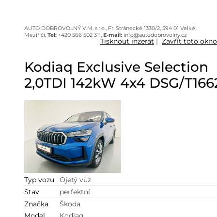
AUTO DOBROVOLNÝ V.M. s.r.o., Fr. Stránecké 1330/2, 594 01 Velké
Meziříčí,
Tel:
+420 566 502 311,
E-mail:
info@autodobrovolny.cz
Tisknout inzerát
|
Zavřít toto okno
Kodiaq Exclusive Selection
2,0TDI 142kW 4x4 DSG/T166
Typ vozu
Ojetý vůz
Stav
perfektní
Značka
Škoda
Model
Kodiaq