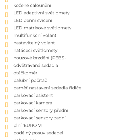
kožené čalounění
LED adaptivní světlomety
LED denní svícení
LED matrixové světlomety
multifunkční volant
nastavitelný volant
natáčecí světlomety
nouzové brzdění (PEBS)
odvětrávaná sedadla
otáčkoměr
palubní počítač
paměť nastavení sedadla řidiče
parkovací asistent
parkovací kamera
parkovací senzory přední
parkovací senzory zadní
plní 'EURO VI'
podélný posuv sedadel