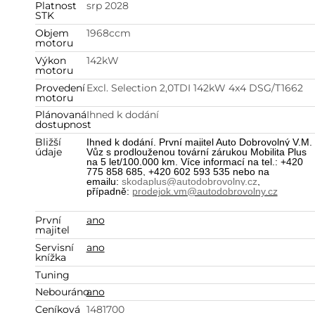
Platnost
srp 2028
STK
Objem
1968
ccm
motoru
Výkon
142
kW
motoru
Provedení
Excl. Selection 2,0TDI 142kW 4x4 DSG/T1662
motoru
Plánovaná
Ihned k dodání
dostupnost
Bližší
Ihned k dodání. První majitel Auto Dobrovolný V.M.
údaje
Vůz s prodlouženou tovární zárukou Mobilita Plus
na 5 let/100.000 km. Více informací na tel.: +420
775 858 685, +420 602 593 535 nebo na
emailu:
skodaplus@autodobrovolny.cz
,
případně:
prodejok.vm@autodobrovolny.cz
První
ano
majitel
Servisní
ano
knížka
Tuning
Nebouráno
ano
Ceníková
1481700