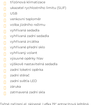
třízónová klimatizace
ukazatel rychlostního limitu (SLIF)
USB
venkovní teploměr
volba jízdního režimu
vyhřívaná sedadla
vyhřívaná zadní sedadla
vyhřívaná zrcátka
vyhřívané přední sklo
vyhřívaný volant
výsuvné opěrky hlav
výškově nastavitelná sedadla
zadní loketní opěrka
zadní stěrač
zadní světla LED
záruka
zatmavená zadní skla
Tažné zařízení el. sklopné, Lefka 19" antracitová leštěná