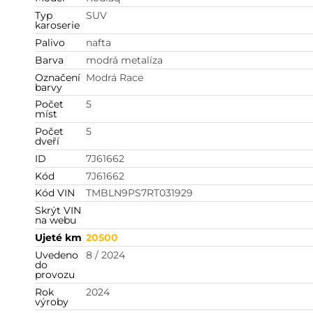
Typ
SUV
karoserie
Palivo
nafta
Barva
modrá metalíza
Označení
Modrá Race
barvy
Počet
5
míst
Počet
5
dveří
ID
7J61662
Kód
7J61662
Kód VIN
TMBLN9PS7RT031929
Skrýt VIN
na webu
Ujeté km
20500
Uvedeno
8 / 2024
do
provozu
Rok
2024
výroby