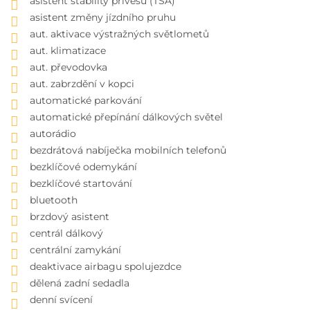
asistent stability přívěsu (TSA)
asistent změny jízdního pruhu
aut. aktivace výstražných světlometů
aut. klimatizace
aut. převodovka
aut. zabrzdění v kopci
automatické parkování
automatické přepínání dálkových světel
autorádio
bezdrátová nabíječka mobilních telefonů
bezklíčové odemykání
bezklíčové startování
bluetooth
brzdový asistent
centrál dálkový
centrální zamykání
deaktivace airbagu spolujezdce
dělená zadní sedadla
denní svícení