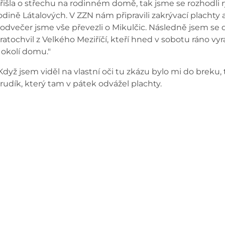
řišla o střechu na rodinném domě, tak jsme se rozhodli 
odině Látalových. V ZZN nám připravili zakrývací plachty a
odvečer jsme vše převezli o Mikulčic. Následně jsem se 
ratochvil z Velkého Meziříčí, kteří hned v sobotu ráno vyr
 okolí domu."
Když jsem viděl na vlastní oči tu zkázu bylo mi do breku, 
rudík, který tam v pátek odvážel plachty.