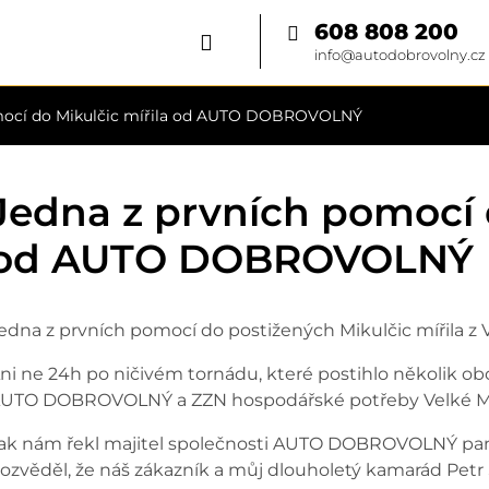
608 808 200
info@autodobrovolny.cz
omocí do Mikulčic mířila od AUTO DOBROVOLNÝ
Jedna z prvních pomocí d
od AUTO DOBROVOLNÝ
edna z prvních pomocí do postižených Mikulčic mířila 
ni ne 24h po ničivém tornádu, které postihlo několik obci
UTO DOBROVOLNÝ a ZZN hospodářské potřeby Velké Meziří
ak nám řekl majitel společnosti AUTO DOBROVOLNÝ pan 
ozvěděl, že náš zákazník a můj dlouholetý kamarád Petr 