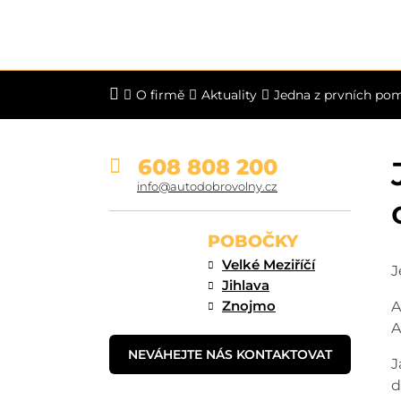
O firmě
Aktuality
Jedna z prvních p
608 808 200
info@autodobrovolny.cz
POBOČKY
Velké Meziříčí
J
Jihlava
Znojmo
A
A
NEVÁHEJTE NÁS KONTAKTOVAT
J
d