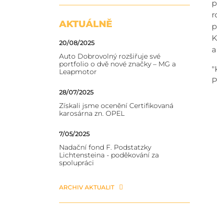
p
r
AKTUÁLNĚ
p
K
20/08/2025
a
Auto Dobrovolný rozšiřuje své
portfolio o dvě nové značky – MG a
"
Leapmotor
P
28/07/2025
Získali jsme ocenění Certifikovaná
karosárna zn. OPEL
7/05/2025
Nadační fond F. Podstatzky
Lichtensteina - poděkování za
spolupráci
ARCHIV AKTUALIT