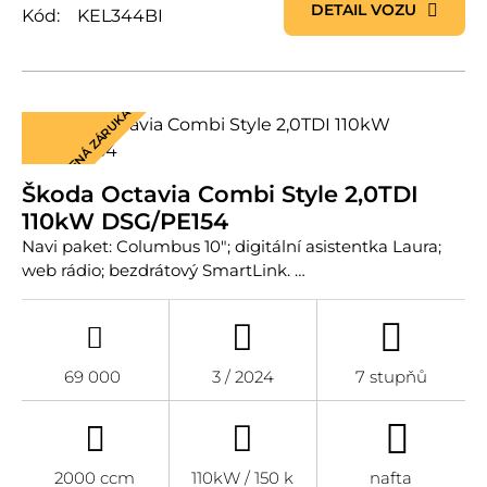
DETAIL VOZU
Kód:
KEL344BI
PRODLOUŽENÁ ZÁRUKA
Škoda Octavia Combi Style 2,0TDI
110kW DSG/PE154
Navi paket: Columbus 10"; digitální asistentka Laura;
web rádio; bezdrátový SmartLink. …
69 000
3 / 2024
7 stupňů
2000 ccm
110kW / 150 k
nafta