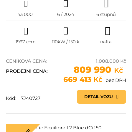
43 000
6 / 2024
6 stupňů
1997 ccm
110kW / 150 k
nafta
CENÍKOVÁ CENA:
1.008.000
Kč
809 990
Kč
PRODEJNÍ CENA:
669 413
Kč
bez DPH
DETAIL VOZU
Kód:
7J40727