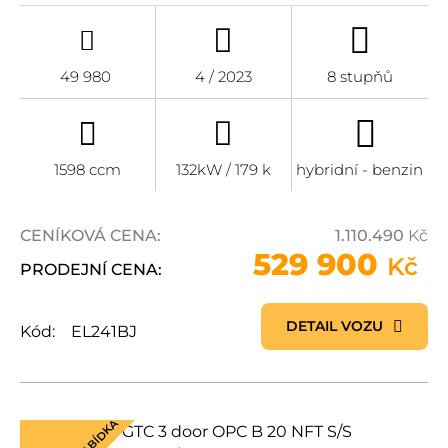
49 980
4 / 2023
8 stupňů
1598 ccm
132kW / 179 k
hybridní - benzin
CENÍKOVÁ CENA:
1.110.490
Kč
529 900
Kč
PRODEJNÍ CENA:
DETAIL VOZU
Kód:
EL241BJ