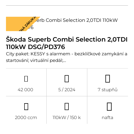
PRODLOUŽENÁ ZÁRUKA
Škoda Superb Combi Selection 2,0TDI
110kW DSG/PD376
City paket: KESSY s alarmem - bezklíčkové zamykání a
startování; virtuální pedál;…
42 000
5 / 2024
7 stupňů
2000 ccm
110kW / 150 k
nafta