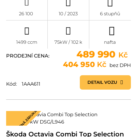
26 100
10 / 2023
6 stupňů
1499 ccm
75kW / 102 k
nafta
489 990
Kč
PRODEJNÍ CENA:
404 950
Kč
bez DPH
DETAIL VOZU
Kód:
1AAA611
PRODLOUŽENÁ ZÁRUKA
Škoda Octavia Combi Top Selection