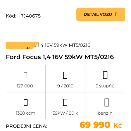
DETAIL VOZU
Kód:
7J40678
REZERVOVÁNO
Ford Focus 1,4 16V 59kW MT5/0216
127 000
9 / 2010
5 stupňů
1388 ccm
59kW / 80 k
benzin
69 990
Kč
PRODEJNÍ CENA: