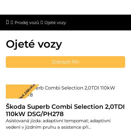
Prodej vozů
Ojeté vozy
Ojeté vozy
Zobrazit filtr
PRODLOUŽENÁ ZÁRUKA
Škoda Superb Combi Selection 2,0TDI
110kW DSG/PH278
Asistovaná jízda: adaptivní tempomat; adaptivní
vedení v jízdním pruhu a asistence při…