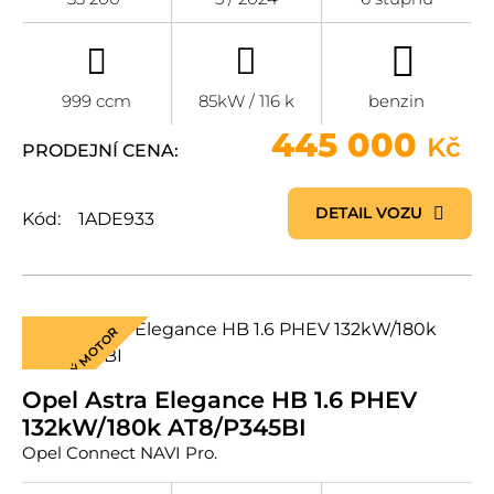
999 ccm
85kW / 116 k
benzin
445 000
Kč
PRODEJNÍ CENA:
DETAIL VOZU
Kód:
1ADE933
ÚSPORNÝ MOTOR
Opel Astra Elegance HB 1.6 PHEV
132kW/180k AT8/P345BI
Opel Connect NAVI Pro.