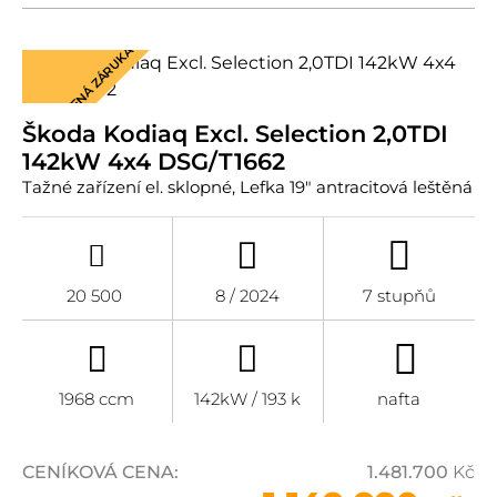
PRODLOUŽENÁ ZÁRUKA
Škoda Kodiaq Excl. Selection 2,0TDI
142kW 4x4 DSG/T1662
Tažné zařízení el. sklopné, Lefka 19" antracitová leštěná
20 500
8 / 2024
7 stupňů
1968 ccm
142kW / 193 k
nafta
CENÍKOVÁ CENA:
1.481.700
Kč