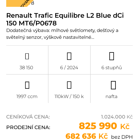
REZERVOVÁNO
Renault Trafic Equilibre L2 Blue dCi
150 MT6/P0678
Dodatečná výbava: mlhové světlomety, dešťový a
světelný senzor, výškově nastavitelné…
38 150
6 / 2024
6 stupňů
1997 ccm
110kW / 150 k
nafta
CENÍKOVÁ CENA:
1.024.000
Kč
825 990
Kč
PRODEJNÍ CENA:
682 636
Kč
bez DPH