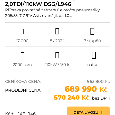
2,0TDI/110kW DSG/L946
Příprava pro tažné zařízení Celoroční pneumatiky
205/55 R17 91V Asistovaná jízda 1.0…
47 000
8 / 2024
7 stupňů
2000 ccm
110kW / 150 k
nafta
CENÍKOVÁ CENA:
963.800
Kč
689 990
Kč
PRODEJNÍ CENA:
570 240
Kč
bez DPH
DETAIL VOZU
Kód:
1AEL946