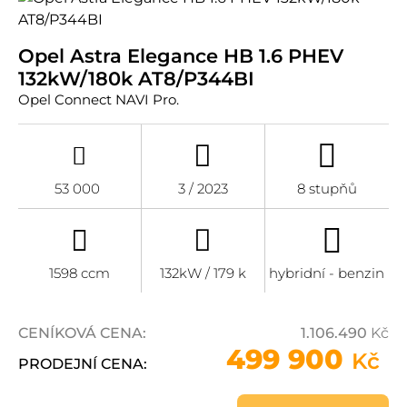
Opel Astra Elegance HB 1.6 PHEV
132kW/180k AT8/P344BI
Opel Connect NAVI Pro.
53 000
3 / 2023
8 stupňů
1598 ccm
132kW / 179 k
hybridní - benzin
CENÍKOVÁ CENA:
1.106.490
Kč
499 900
Kč
PRODEJNÍ CENA: