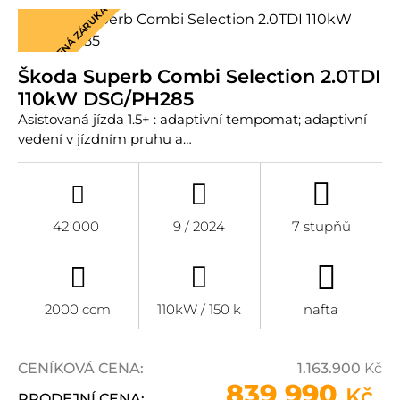
PRODLOUŽENÁ ZÁRUKA
Škoda Superb Combi Selection 2.0TDI
110kW DSG/PH285
Asistovaná jízda 1.5+ : adaptivní tempomat; adaptivní
vedení v jízdním pruhu a…
42 000
9 / 2024
7 stupňů
2000 ccm
110kW / 150 k
nafta
CENÍKOVÁ CENA:
1.163.900
Kč
839 990
Kč
PRODEJNÍ CENA: