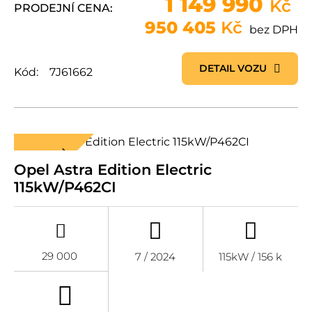
1 149 990
Kč
PRODEJNÍ CENA:
950 405
Kč
bez DPH
DETAIL VOZU
Kód:
7J61662
CENA V AKCI
Opel Astra Edition Electric
115kW/P462CI
29 000
7 / 2024
115kW / 156 k