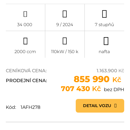
34 000
9 / 2024
7 stupňů
2000 ccm
110kW / 150 k
nafta
CENÍKOVÁ CENA:
1.163.900
Kč
855 990
Kč
PRODEJNÍ CENA:
707 430
Kč
bez DPH
DETAIL VOZU
Kód:
1AFH278