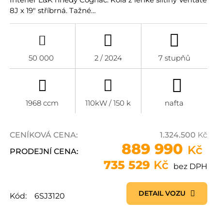
8J x 19" stříbrná. Tažné…
50 000
2 / 2024
7 stupňů
1968 ccm
110kW / 150 k
nafta
CENÍKOVÁ CENA:
1.324.500
Kč
889 990
Kč
PRODEJNÍ CENA:
735 529
Kč
bez DPH
DETAIL VOZU
Kód:
6SJ3120