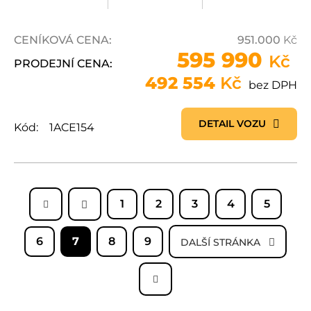
CENÍKOVÁ CENA:
951.000
Kč
595 990
Kč
PRODEJNÍ CENA:
492 554
Kč
bez DPH
DETAIL VOZU
Kód:
1ACE154
1
2
3
4
5
6
7
8
9
DALŠÍ STRÁNKA