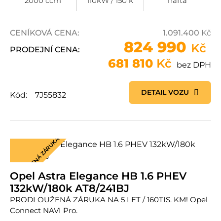
2000 ccm
110kW / 150 k
nafta
CENÍKOVÁ CENA:
1.091.400
Kč
824 990
Kč
PRODEJNÍ CENA:
681 810
Kč
bez DPH
DETAIL VOZU
Kód:
7J55832
PRODLOUŽENÁ ZÁRUKA
Opel Astra Elegance HB 1.6 PHEV
132kW/180k AT8/241BJ
PRODLOUŽENÁ ZÁRUKA NA 5 LET / 160TIS. KM! Opel
Connect NAVI Pro.