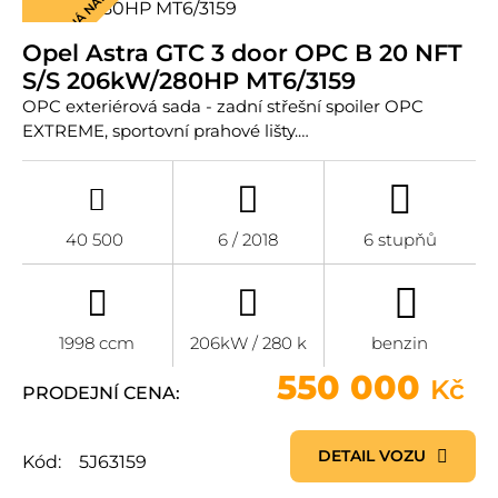
MIMOŘÁDNÁ NABÍDKA
Opel Astra GTC 3 door OPC B 20 NFT
S/S 206kW/280HP MT6/3159
OPC exteriérová sada - zadní střešní spoiler OPC
EXTREME, sportovní prahové lišty.…
40 500
6 / 2018
6 stupňů
1998 ccm
206kW / 280 k
benzin
550 000
Kč
PRODEJNÍ CENA:
DETAIL VOZU
Kód:
5J63159