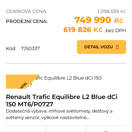
CENÍKOVÁ CENA:
1.098.559
Kč
749 990
Kč
PRODEJNÍ CENA:
619 826
Kč
bez DPH
DETAIL VOZU
Kód:
7J50337
9 SEDADEL
Renault Trafic Equilibre L2 Blue dCi
150 MT6/P0727
Dodatečná výbava: mlhové světlomety, dešťový a
světelný senzor, výškově nastavitelné…