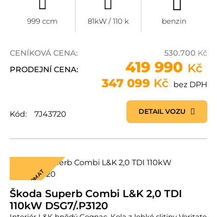
999 ccm
81kW / 110 k
benzin
CENÍKOVÁ CENA:
530.700
Kč
419 990
Kč
PRODEJNÍ CENA:
347 099
Kč
bez DPH
DETAIL VOZU
Kód:
7J43720
AUTOMAT
Škoda Superb Combi L&K 2,0 TDI
110kW DSG7/.P3120
Interiér L&K hnědý Cognac. Kola z lehké slitiny Veritate