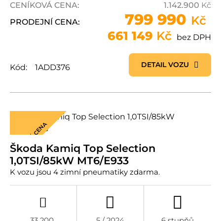
CENÍKOVÁ CENA:
1.142.900
Kč
799 990
Kč
PRODEJNÍ CENA:
661 149
Kč
bez DPH
DETAIL VOZU
Kód:
1ADD376
NOVÁ CENA
Škoda Kamiq Top Selection
1,0TSI/85kW MT6/E933
K vozu jsou 4 zimní pneumatiky zdarma.
33 200
5 / 2024
6 stupňů