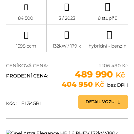
84 500
3 / 2023
8 stupňů
1598 ccm
132kW / 179 k
hybridní - benzin
CENÍKOVÁ CENA:
1.106.490
Kč
489 990
Kč
PRODEJNÍ CENA:
404 950
Kč
bez DPH
DETAIL VOZU
Kód:
EL345BI