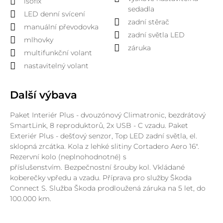
isofix
sedadla
LED denní svícení
zadní stěrač
manuální převodovka
zadní světla LED
mlhovky
záruka
multifunkční volant
nastavitelný volant
Další výbava
Paket Interiér Plus - dvouzónový Climatronic, bezdrátový
SmartLink, 8 reproduktorů, 2x USB - C vzadu. Paket
Exteriér Plus - dešťový senzor, Top LED zadní světla, el.
sklopná zrcátka.
Kola z lehké slitiny Cortadero Aero 16".
Rezervní kolo (neplnohodnotné) s
příslušenstvím.
Bezpečnostní šrouby kol. Vkládané
koberečky vpředu a vzadu.
Příprava pro služby Škoda
Connect S. Služba Škoda prodloužená záruka na 5 let, do
100.000 km.