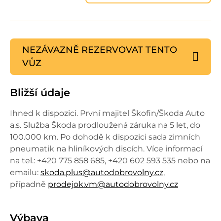
NEZÁVAZNĚ REZERVOVAT
TENTO
VŮZ
Bližší údaje
Ihned k dispozici.
První majitel Škofin/Škoda Auto
a.s. Služba Škoda prodloužená záruka na 5 let, do
100.000 km. Po dohodě k dispozici sada zimních
pneumatik na hliníkových discích. Více informací
na tel.: +420 775 858 685, +420 602 593 535 nebo na
emailu:
skoda.plus@autodobrovolny.cz
,
případně
prodejok.vm@autodobrovolny.cz
Výbava