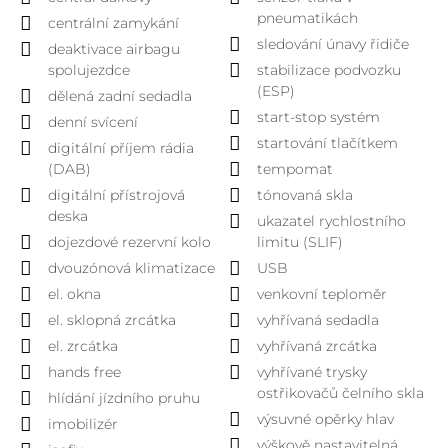
pneumatikách
centrální zamykání
sledování únavy řidiče
deaktivace airbagu
spolujezdce
stabilizace podvozku
(ESP)
dělená zadní sedadla
start-stop systém
denní svícení
startování tlačítkem
digitální příjem rádia
(DAB)
tempomat
digitální přístrojová
tónovaná skla
deska
ukazatel rychlostního
dojezdové rezervní kolo
limitu (SLIF)
dvouzónová klimatizace
USB
el. okna
venkovní teploměr
el. sklopná zrcátka
vyhřívaná sedadla
el. zrcátka
vyhřívaná zrcátka
hands free
vyhřívané trysky
ostřikovačů čelního skla
hlídání jízdního pruhu
výsuvné opěrky hlav
imobilizér
výškově nastavitelná