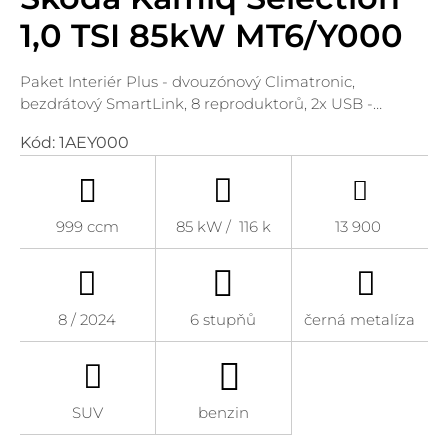
1,0 TSI 85kW MT6/Y000
Paket Interiér Plus - dvouzónový Climatronic,
bezdrátový SmartLink, 8 reproduktorů, 2x USB -…
Kód:
1AEY000
999 ccm
85 kW / 116 k
13 900
8 / 2024
6 stupňů
černá metalíza
SUV
benzin