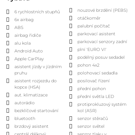
nouzové brzdění (PEBS)
6 rychlostních stupňů
otáčkoměr
6x airbag
palubní počítač
ABS
parkovací asistent
airbag řidiče
parkovací senzory zadní
alu kola
plní 'EURO VI'
Android Auto
podélný posuv sedadel
Apple CarPlay
pohon 4x2
asistent jízdy v jízdním
pruhu
polohovací sedadla
asistent rozjezdu do
posilovač řízení
kopce (HSA)
přední pohon
aut. klimatizace
přední světla LED
autorádio
protiprokluzový systém
bezklíčové startování
kol (ASR)
bluetooth
senzor stěračů
brzdový asistent
senzor světel
centrál dálkový
senzor tlaku v