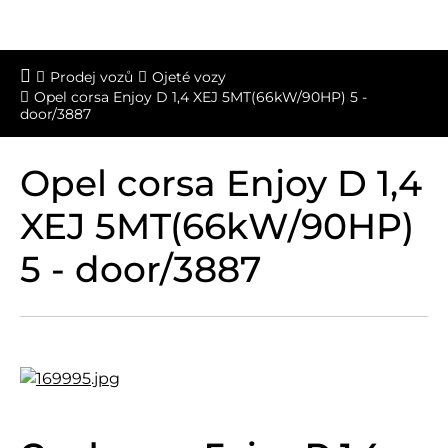
Prodej vozů
Ojeté vozy
Opel corsa Enjoy D 1,4 XEJ 5MT(66kW/90HP) 5 -
door/3887
Opel corsa Enjoy D 1,4
XEJ 5MT(66kW/90HP)
5 - door/3887