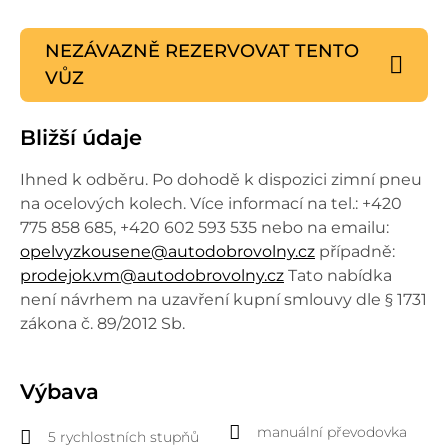
NEZÁVAZNĚ REZERVOVAT
TENTO
VŮZ
Bližší údaje
Ihned k odběru. Po dohodě k dispozici zimní pneu
na ocelových kolech. Více informací na tel.: +420
775 858 685, +420 602 593 535 nebo na emailu:
opelvyzkousene@autodobrovolny.cz
případně:
prodejok.vm@autodobrovolny.cz
Tato nabídka
není návrhem na uzavření kupní smlouvy dle § 1731
zákona č. 89/2012 Sb.
Výbava
manuální převodovka
5 rychlostních stupňů