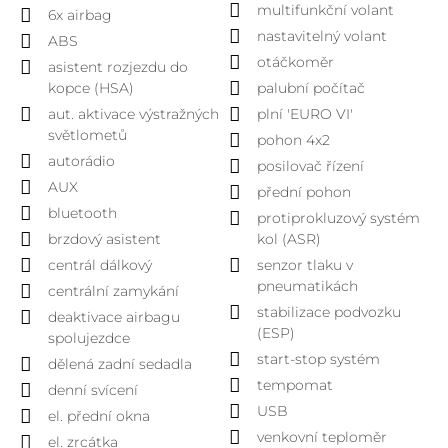
multifunkční volant
6x airbag
nastavitelný volant
ABS
otáčkoměr
asistent rozjezdu do
kopce (HSA)
palubní počítač
aut. aktivace výstražných
plní 'EURO VI'
světlometů
pohon 4x2
autorádio
posilovač řízení
AUX
přední pohon
bluetooth
protiprokluzový systém
brzdový asistent
kol (ASR)
centrál dálkový
senzor tlaku v
pneumatikách
centrální zamykání
stabilizace podvozku
deaktivace airbagu
(ESP)
spolujezdce
start-stop systém
dělená zadní sedadla
tempomat
denní svícení
USB
el. přední okna
venkovní teploměr
el. zrcátka