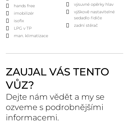
výsuvné opěrky hlav
hands free
výškově nastavitelné
imobilizér
sedadlo řidiče
isofix
zadní stěrač
LPG v TP
man. klimatizace
ZAUJAL VÁS TENTO
VŮZ?
Dejte nám vědět a my se
ozveme s podrobnějšími
informacemi.