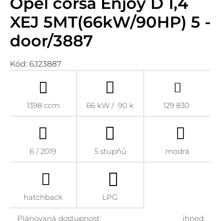
Opel corsa Enjoy D 1,4
XEJ 5MT(66kW/90HP) 5 -
door/3887
Kód:
6J23887
1398 ccm
66 kW / 90 k
129 830
6 / 2019
5 stupňů
modrá
hatchback
LPG
Plánovaná dostupnost:
ihned