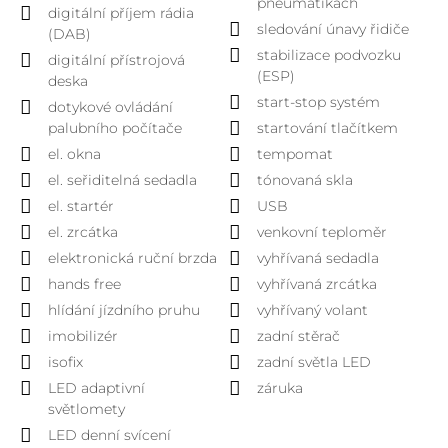
pneumatikách
digitální příjem rádia
sledování únavy řidiče
(DAB)
stabilizace podvozku
digitální přístrojová
(ESP)
deska
start-stop systém
dotykové ovládání
palubního počítače
startování tlačítkem
el. okna
tempomat
el. seřiditelná sedadla
tónovaná skla
el. startér
USB
el. zrcátka
venkovní teploměr
elektronická ruční brzda
vyhřívaná sedadla
hands free
vyhřívaná zrcátka
hlídání jízdního pruhu
vyhřívaný volant
imobilizér
zadní stěrač
isofix
zadní světla LED
LED adaptivní
záruka
světlomety
LED denní svícení