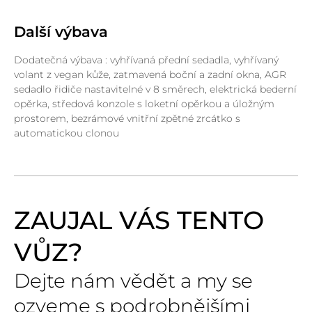
Další výbava
Dodatečná výbava : vyhřívaná přední sedadla, vyhřívaný
volant z vegan kůže, zatmavená boční a zadní okna, AGR
sedadlo řidiče nastavitelné v 8 směrech, elektrická bederní
opěrka, středová konzole s loketní opěrkou a úložným
prostorem, bezrámové vnitřní zpětné zrcátko s
automatickou clonou
ZAUJAL VÁS TENTO
VŮZ?
Dejte nám vědět a my se
ozveme s podrobnějšími