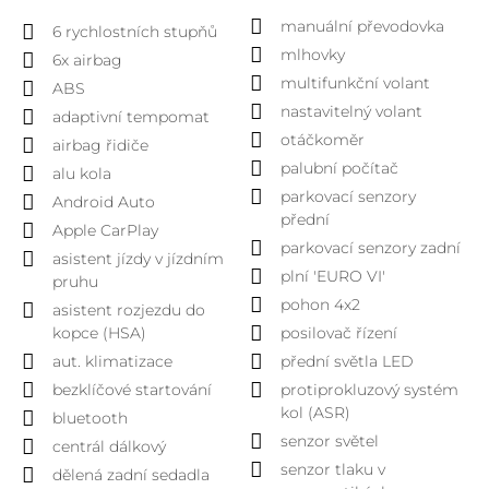
manuální převodovka
6 rychlostních stupňů
mlhovky
6x airbag
multifunkční volant
ABS
nastavitelný volant
adaptivní tempomat
otáčkoměr
airbag řidiče
palubní počítač
alu kola
parkovací senzory
Android Auto
přední
Apple CarPlay
parkovací senzory zadní
asistent jízdy v jízdním
plní 'EURO VI'
pruhu
pohon 4x2
asistent rozjezdu do
kopce (HSA)
posilovač řízení
aut. klimatizace
přední světla LED
bezklíčové startování
protiprokluzový systém
kol (ASR)
bluetooth
senzor světel
centrál dálkový
senzor tlaku v
dělená zadní sedadla