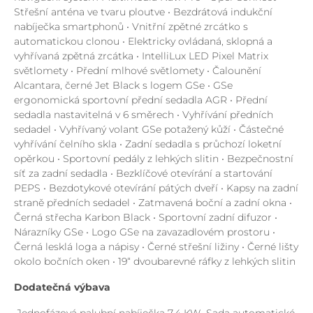
Střešní anténa ve tvaru ploutve • Bezdrátová indukční
nabíječka smartphonů • Vnitřní zpětné zrcátko s
automatickou clonou • Elektricky ovládaná, sklopná a
vyhřívaná zpětná zrcátka • IntelliLux LED Pixel Matrix
světlomety • Přední mlhové světlomety • Čalounění
Alcantara, černé Jet Black s logem GSe • GSe
ergonomická sportovní přední sedadla AGR • Přední
sedadla nastavitelná v 6 směrech • Vyhřívání předních
sedadel • Vyhřívaný volant GSe potažený kůží • Částečné
vyhřívání čelního skla • Zadní sedadla s průchozí loketní
opěrkou • Sportovní pedály z lehkých slitin • Bezpečnostní
síť za zadní sedadla • Bezklíčové otevírání a startování
PEPS • Bezdotykové otevírání pátých dveří • Kapsy na zadní
straně předních sedadel • Zatmavená boční a zadní okna •
Černá střecha Karbon Black • Sportovní zadní difuzor •
Nárazníky GSe • Logo GSe na zavazadlovém prostoru •
Černá lesklá loga a nápisy • Černé střešní ližiny • Černé lišty
okolo bočních oken • 19“ dvoubarevné ráfky z lehkých slitin
Dodatečná výbava
•Jednofázová palubní nabíječka 7,4 KW •Sada automatické