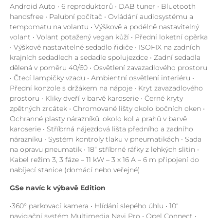
Android Auto • 6 reproduktorů • DAB tuner • Bluetooth
handsfree • Palubní počítač • Ovládání audiosystému a
tempomatu na volantu • Výškově a podélně nastavitelný
volant • Volant potažený vegan kůží • Přední loketní opěrka
• Výškově nastavitelné sedadlo řidiče • ISOFIX na zadních
krajních sedadlech a sedadle spolujezdce • Zadní sedadla
dělená v poměru 40/60 • Osvětlení zavazadlového prostoru
• Čtecí lampičky vzadu • Ambientní osvětlení interiéru •
Přední konzole s držákem na nápoje • Kryt zavazadlového
prostoru • Kliky dveří v barvě karoserie • Černé kryty
zpětných zrcátek • Chromované lišty okolo bočních oken •
Ochranné plasty nárazníků, okolo kol a prahů v barvě
karoserie • Stříbrná nájezdová lišta předního a zadního
nárazníku • Systém kontroly tlaku v pneumatikách • Sada
na opravu pneumatik • 18“ stříbrné ráfky z lehkých slitin •
Kabel režim 3, 3 fáze – 11 kW – 3 x 16 A – 6 m připojení do
nabíjecí stanice (domácí nebo veřejné)
GSe navíc k výbavě Edition
•360° parkovací kamera • Hlídání slepého úhlu • 10“
navigační systém Multimedia Navi Pro • Opel Connect •