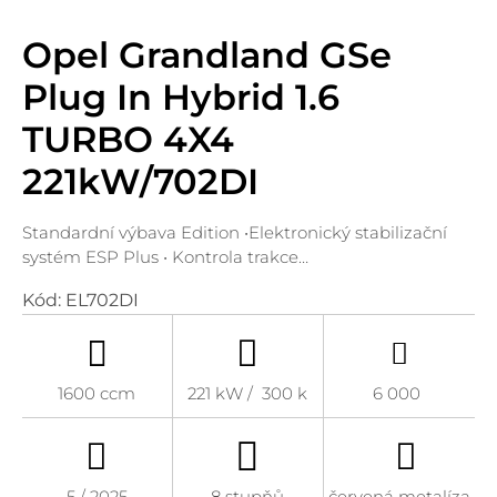
Opel Grandland GSe
Plug In Hybrid 1.6
TURBO 4X4
221kW/702DI
Standardní výbava Edition •Elektronický stabilizační
systém ESP Plus • Kontrola trakce…
Kód:
EL702DI
1600 ccm
221 kW / 300 k
6 000
5 / 2025
8 stupňů
červená metalíza