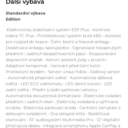
Další výbava
Standardní výbava
Edition
•Elektronický stabilizační systém ESP Plus • Kontrola
trakce TC Plus • Protiblokovací systém brzd ABS • Asistent
pro rozjezd do kopce • Čelní, boční a hlavové airbagy •
Deaktivace airbagu spolujezdce • Signalizace nezapnutých
předních i zadních bezpečnostních pásů • Rozpoznávání
dopravních značek • Aktivní asistent jízdy v pruzích •
Adaptivní tempomat • Varování před čelní kolizí •
Protikolizní brzdění • Senzor únavy řidiče • Dešťový senzor
• Automatické přepínání světel • Automatická dálková
světla • LED ECO světlomety • LED denní svícení • LED
zadní světla • Přední a zadní parkovací senzory •
Automatická dvouzónová klimatizace • Elektrické ovládání
předních i zadních oken • Elektricky ovládaná a vyhřívaná
zrcátka • Elektrická parkovací brzda • Centrální zamykání s
dálkovým ovládáním • Dva sklopné klíče • Bezklíčové
startování • 10“ audiosystém Multimedia Pro • 12“ digitální
přístrojová deska • Integrace smartphonu Apple CarPlay a