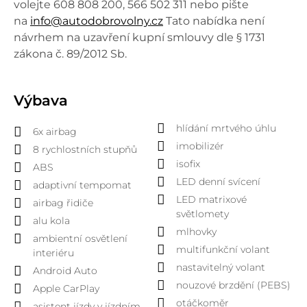
volejte 608 808 200, 566 502 311 nebo pište
na
info@autodobrovolny.cz
Tato nabídka není
návrhem na uzavření kupní smlouvy dle § 1731
zákona č. 89/2012 Sb.
Výbava
hlídání mrtvého úhlu
6x airbag
imobilizér
8 rychlostních stupňů
isofix
ABS
LED denní svícení
adaptivní tempomat
LED matrixové
airbag řidiče
světlomety
alu kola
mlhovky
ambientní osvětlení
multifunkční volant
interiéru
nastavitelný volant
Android Auto
nouzové brzdění (PEBS)
Apple CarPlay
otáčkoměr
asistent jízdy v jízdním