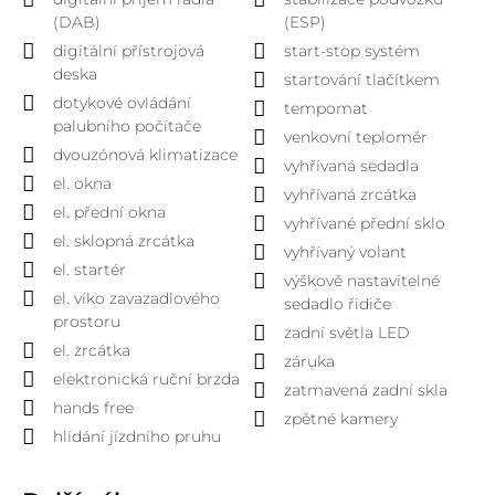
(DAB)
(ESP)
digitální přístrojová
start-stop systém
deska
startování tlačítkem
dotykové ovládání
tempomat
palubního počítače
venkovní teploměr
dvouzónová klimatizace
vyhřívaná sedadla
el. okna
vyhřívaná zrcátka
el. přední okna
vyhřívané přední sklo
el. sklopná zrcátka
vyhřívaný volant
el. startér
výškově nastavitelné
el. víko zavazadlového
sedadlo řidiče
prostoru
zadní světla LED
el. zrcátka
záruka
elektronická ruční brzda
zatmavená zadní skla
hands free
zpětné kamery
hlídání jízdního pruhu