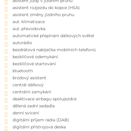
asistent jízdy v jízdním pruhu
asistent rozjezdu do kopce (HSA)
asistent změny jízdního pruhu
aut. klimatizace
aut. převodovka
automatické přepínání dálkových světel
autorádio
bezdrátová nabíječka mobilních telefonů
bezklíčové odemykání
bezklíčové startování
bluetooth
brzdový asistent
centrál dálkový
centrální zamykání
deaktivace airbagu spolujezdce
dělená zadní sedadla
denní svícení
digitální příjem rádia (DAB)
digitální přístrojová deska