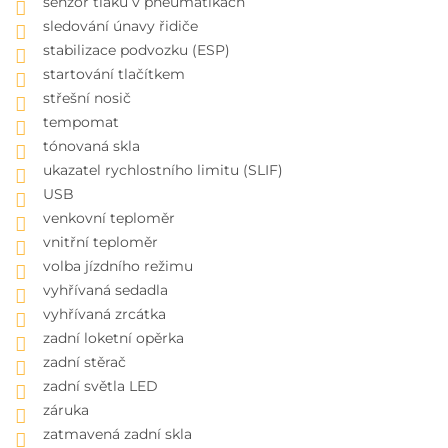
senzor tlaku v pneumatikách
sledování únavy řidiče
stabilizace podvozku (ESP)
startování tlačítkem
střešní nosič
tempomat
tónovaná skla
ukazatel rychlostního limitu (SLIF)
USB
venkovní teploměr
vnitřní teploměr
volba jízdního režimu
vyhřívaná sedadla
vyhřívaná zrcátka
zadní loketní opěrka
zadní stěrač
zadní světla LED
záruka
zatmavená zadní skla