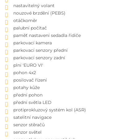
nastavitelný volant
nouzové brzdění (PEBS)
otáčkoměr
palubní počítač
paměť nastavení sedadla řidiče
parkovací kamera
parkovací senzory přední
parkovací senzory zadní
plní 'EURO VI'
pohon 4x2
posilovač řízení
potahy kůže
přední pohon
přední světla LED
protiprokluzový systém kol (ASR)
satelitní navigace
senzor stěračů
senzor světel