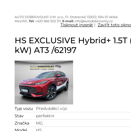
AUTO DOBROVOLNÝ V.M. s.r.o., Fr. Stránecké 1330/2, 594 01 Velké
Meziříčí,
Tel:
+420 566 502 311,
E-mail:
info@autodobrovolny.cz
Tisknout inzerát
|
Zavřít toto okno
HS EXCLUSIVE Hybrid+ 1.5T 
kW) AT3 /62197
Typ vozu
Předváděcí vůz
Stav
perfektní
Značka
MG
Model
HS