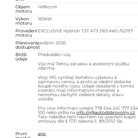
Objem
1496
ccm
motoru
Výkon
165
kW
motoru
Provedení
EXCLUSIVE Hybrid+ 1.5T AT3 (165 kW) /62197
motoru
Plánovaná
podzim 2026
dostupnost
Bližší
Předváděcí vůz.
údaje
Vůz má 7letou zárukou a asistenční službu
zdarma.
Vozy MG vynikají bohatou výbavou a
zajímavou cenou, a proto je ideální doba ke
koupě nového vozu. Údaje obsažené v tomto
inzerátu mají informativní charakter a
nemohou zachytit veškeré detaily stavu
vozidla.
Pro více informací volejte 778 544 241, 777 234
100 nebo pište na
info.zn@autodobrovolny.cz
Tato nabídka není návrhem na uzavření kupní
smlouvy dle § 1731 zákona č. 89/2012 Sb.
První
ano