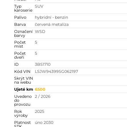
Typ
SUV
karoserie
Palivo
hybridní - benzin
Barva
červená metalíza
Označení
WSD
barvy
Počet
5
míst
Počet
5
dveří
ID
3BS1710
Kód VIN
LSJW94399SG062197
Skrýt VIN
na webu
Ujeté km
6500
Uvedeno
2 / 2026
do
provozu
Rok
2025
výroby
Platnost
úno 2030
STK