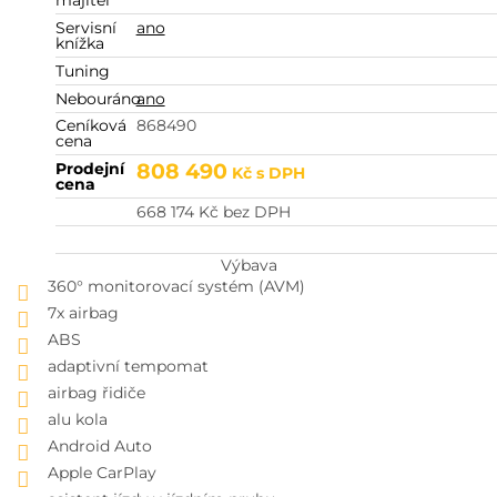
majitel
Servisní
ano
knížka
Tuning
Nebouráno
ano
Ceníková
868490
cena
Prodejní
808 490
Kč
s DPH
cena
668 174
Kč
bez DPH
Výbava
360° monitorovací systém (AVM)
7x airbag
ABS
adaptivní tempomat
airbag řidiče
alu kola
Android Auto
Apple CarPlay