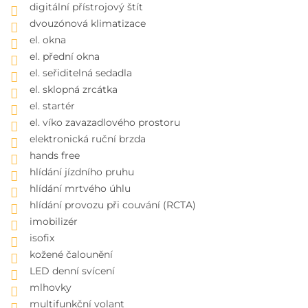
digitální přístrojový štít
dvouzónová klimatizace
el. okna
el. přední okna
el. seřiditelná sedadla
el. sklopná zrcátka
el. startér
el. víko zavazadlového prostoru
elektronická ruční brzda
hands free
hlídání jízdního pruhu
hlídání mrtvého úhlu
hlídání provozu při couvání (RCTA)
imobilizér
isofix
kožené čalounění
LED denní svícení
mlhovky
multifunkční volant