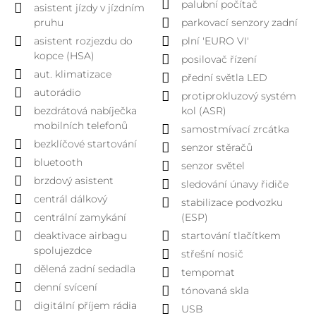
palubní počítač
asistent jízdy v jízdním
pruhu
parkovací senzory zadní
asistent rozjezdu do
plní 'EURO VI'
kopce (HSA)
posilovač řízení
aut. klimatizace
přední světla LED
autorádio
protiprokluzový systém
bezdrátová nabíječka
kol (ASR)
mobilních telefonů
samostmívací zrcátka
bezklíčové startování
senzor stěračů
bluetooth
senzor světel
brzdový asistent
sledování únavy řidiče
centrál dálkový
stabilizace podvozku
centrální zamykání
(ESP)
deaktivace airbagu
startování tlačítkem
spolujezdce
střešní nosič
dělená zadní sedadla
tempomat
denní svícení
tónovaná skla
digitální příjem rádia
USB