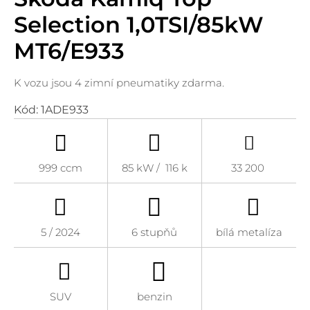
Selection 1,0TSI/85kW
MT6/E933
K vozu jsou 4 zimní pneumatiky zdarma.
Kód:
1ADE933
999 ccm
85 kW / 116 k
33 200
5 / 2024
6 stupňů
bílá metalíza
SUV
benzin