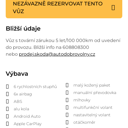
NEZÁVAZNĚ REZERVOVAT
TENTO
VŮZ
Bližší údaje
Vůz s tovární zárukou 5 let/100 000km od uvedení
do provozu. Bližší info na 608808300
nebo
prodej.skoda@autodobrovolny.cz
Výbava
malý kožený paket
6 rychlostních stupňů
manuální převodovka
6x airbag
mlhovky
ABS
multifunkční volant
alu kola
nastavitelný volant
Android Auto
otáčkoměr
Apple CarPlay