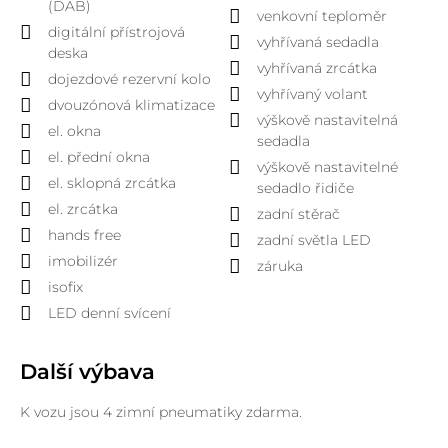
(DAB)
venkovní teploměr
digitální přístrojová
vyhřívaná sedadla
deska
vyhřívaná zrcátka
dojezdové rezervní kolo
vyhřívaný volant
dvouzónová klimatizace
výškově nastavitelná
el. okna
sedadla
el. přední okna
výškově nastavitelné
el. sklopná zrcátka
sedadlo řidiče
el. zrcátka
zadní stěrač
hands free
zadní světla LED
imobilizér
záruka
isofix
LED denní svícení
Další výbava
K vozu jsou 4 zimní pneumatiky zdarma.