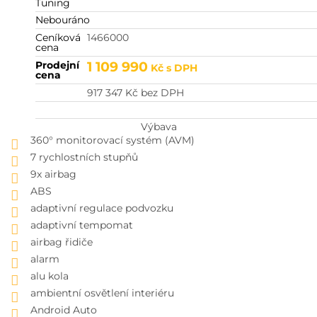
Tuning
Nebouráno
Ceníková
1466000
cena
Prodejní
1 109 990
Kč
s DPH
cena
917 347
Kč
bez DPH
Výbava
360° monitorovací systém (AVM)
7 rychlostních stupňů
9x airbag
ABS
adaptivní regulace podvozku
adaptivní tempomat
airbag řidiče
alarm
alu kola
ambientní osvětlení interiéru
Android Auto