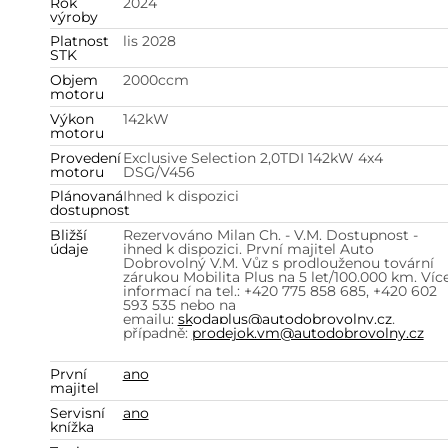
Rok
2024
výroby
Platnost
lis 2028
STK
Objem
2000
ccm
motoru
Výkon
142
kW
motoru
Provedení
Exclusive Selection 2,0TDI 142kW 4x4
motoru
DSG/V456
Plánovaná
Ihned k dispozici
dostupnost
Bližší
Rezervováno Milan Ch. - V.M. Dostupnost -
údaje
ihned k dispozici. První majitel Auto
Dobrovolný V.M. Vůz s prodlouženou tovární
zárukou Mobilita Plus na 5 let/100.000 km. Víc
informací na tel.: +420 775 858 685, +420 602
593 535 nebo na
emailu:
skodaplus@autodobrovolny.cz
,
případně:
prodejok.vm@autodobrovolny.cz
První
ano
majitel
Servisní
ano
knížka