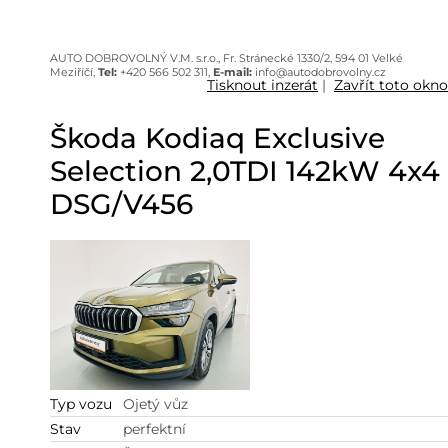
AUTO DOBROVOLNÝ V.M. s.r.o., Fr. Stránecké 1330/2, 594 01 Velké
Meziříčí,
Tel:
+420 566 502 311,
E-mail:
info@autodobrovolny.cz
Tisknout inzerát
|
Zavřít toto okno
Škoda Kodiaq Exclusive
Selection 2,0TDI 142kW 4x4
DSG/V456
Typ vozu
Ojetý vůz
Stav
perfektní