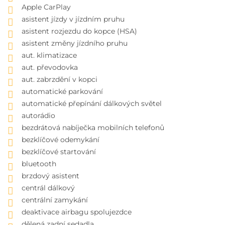
Apple CarPlay
asistent jízdy v jízdním pruhu
asistent rozjezdu do kopce (HSA)
asistent změny jízdního pruhu
aut. klimatizace
aut. převodovka
aut. zabrzdění v kopci
automatické parkování
automatické přepínání dálkových světel
autorádio
bezdrátová nabíječka mobilních telefonů
bezklíčové odemykání
bezklíčové startování
bluetooth
brzdový asistent
centrál dálkový
centrální zamykání
deaktivace airbagu spolujezdce
dělená zadní sedadla