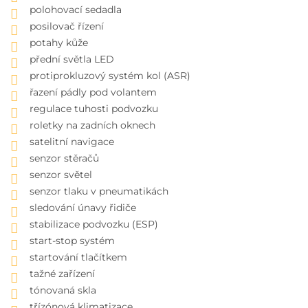
polohovací sedadla
posilovač řízení
potahy kůže
přední světla LED
protiprokluzový systém kol (ASR)
řazení pádly pod volantem
regulace tuhosti podvozku
roletky na zadních oknech
satelitní navigace
senzor stěračů
senzor světel
senzor tlaku v pneumatikách
sledování únavy řidiče
stabilizace podvozku (ESP)
start-stop systém
startování tlačítkem
tažné zařízení
tónovaná skla
třízónová klimatizace