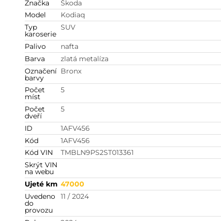
Značka
Škoda
Model
Kodiaq
Typ
SUV
karoserie
Palivo
nafta
Barva
zlatá metalíza
Označení
Bronx
barvy
Počet
5
míst
Počet
5
dveří
ID
1AFV456
Kód
1AFV456
Kód VIN
TMBLN9PS2ST013361
Skrýt VIN
na webu
Ujeté km
47000
Uvedeno
11 / 2024
do
provozu