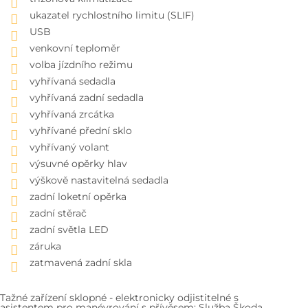
ukazatel rychlostního limitu (SLIF)
USB
venkovní teploměr
volba jízdního režimu
vyhřívaná sedadla
vyhřívaná zadní sedadla
vyhřívaná zrcátka
vyhřívané přední sklo
vyhřívaný volant
výsuvné opěrky hlav
výškově nastavitelná sedadla
zadní loketní opěrka
zadní stěrač
zadní světla LED
záruka
zatmavená zadní skla
Tažné zařízení sklopné - elektronicky odjistitelné s
asistentem pro manévrování s přívěsem; Služba Škoda