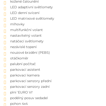
kožené čalounění
LED adaptivní světlomety
LED denní svícení
LED matrixové světlomety
mlhovky
multifunkční volant
nastavitelný volant
natáčecí světlomety
nezávislé topení
nouzové brzdění (PEBS)
otáčkoměr
palubní počítač
parkovací asistent
parkovací kamera
parkovací senzory přední
parkovací senzory zadní
plní 'EURO VI'
podélný posuv sedadel
pohon 4x4