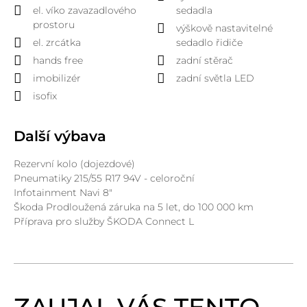
el. víko zavazadlového
sedadla
prostoru
výškově nastavitelné
el. zrcátka
sedadlo řidiče
hands free
zadní stěrač
imobilizér
zadní světla LED
isofix
Další výbava
Rezervní kolo (dojezdové)
Pneumatiky 215/55 R17 94V - celoroční
Infotainment Navi 8"
Škoda Prodloužená záruka na 5 let, do 100 000 km
Příprava pro služby ŠKODA Connect L