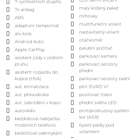
LED denní svícení
7 rychlostních stupňů
malý kožený paket
7x airbag
mlhovky
ABS
multifunkční volant
adaptivní tempomat
nastavitelný volant
alu kola
otáčkoměr
Android Auto
palubní počítač
Apple CarPlay
parkovací kamera
asistent jízdy v jízdním
pruhu
parkovací senzory
přední
asistent rozjezdu do
kopce (HSA)
parkovací senzory zadní
aut. klimatizace
plní 'EURO VI'
aut. převodovka
posilovač řízení
aut. zabrzdění v kopci
přední světla LED
autorádio
protiprokluzový systém
kol (ASR)
bezdrátová nabíječka
mobilních telefonů
řazení pádly pod
volantem
bezklíčové odemykání