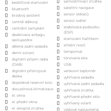
samostmívací zrcátka
bezklíčové startování
satelitní navigace
bluetooth
senzor stěračů
brzdový asistent
senzor světel
centrál dálkový
stabilizace podvozku
centrální zamykání
(ESP)
deaktivace airbagu
startování tlačítkem
spolujezdce
střešní nosič
dělená zadní sedadla
tempomat
denní svícení
tónovaná skla
digitální příjem rádia
(DAB)
USB
digitální přístrojová
venkovní teploměr
deska
vyhřívaná sedadla
dojezdové rezervní kolo
vyhřívaná zadní sedadla
dvouzónová klimatizace
vyhřívaná zrcátka
el. okna
vyhřívané přední sklo
el. přední okna
vyhřívaný volant
el. sklopná zrcátka
výškově nastavitelná