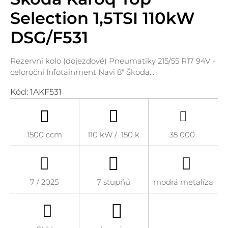
Selection 1,5TSI 110kW
DSG/F531
Rezervní kolo (dojezdové) Pneumatiky 215/55 R17 94V -
celoroční Infotainment Navi 8" Škoda…
Kód:
1AKF531
1500 ccm
110 kW / 150 k
35 000
7 / 2025
7 stupňů
modrá metalíza