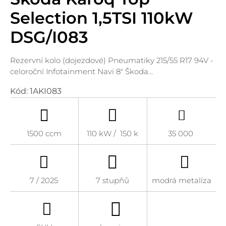
Selection 1,5TSI 110kW
DSG/I083
Rezervní kolo (dojezdové) Pneumatiky 215/55 R17 94V -
celoroční Infotainment Navi 8" Škoda…
Kód:
1AKI083
1500 ccm
110 kW / 150 k
35 000
7 / 2025
7 stupňů
modrá metalíza