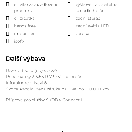
el. víko zavazadlového
výškově nastavitelné
prostoru
sedadlo řidiče
el. zrcátka
zadní stěrač
hands free
zadní světla LED
imobilizér
záruka
isofix
Další výbava
Rezervní kolo (dojezdové)
Pneumatiky 215/55 R17 94V - celoroční
Infotainment Navi 8"
Škoda Prodloužená záruka na 5 let, do 100 000 km
Příprava pro služby ŠKODA Connect L