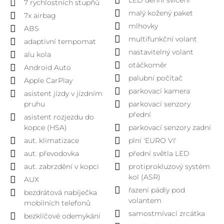
LED denní svícení
7 rychlostních stupňů
malý kožený paket
7x airbag
mlhovky
ABS
multifunkční volant
adaptivní tempomat
nastavitelný volant
alu kola
otáčkoměr
Android Auto
palubní počítač
Apple CarPlay
parkovací kamera
asistent jízdy v jízdním
pruhu
parkovací senzory
přední
asistent rozjezdu do
kopce (HSA)
parkovací senzory zadní
aut. klimatizace
plní 'EURO VI'
aut. převodovka
přední světla LED
aut. zabrzdění v kopci
protiprokluzový systém
kol (ASR)
AUX
řazení pádly pod
bezdrátová nabíječka
volantem
mobilních telefonů
samostmívací zrcátka
bezklíčové odemykání