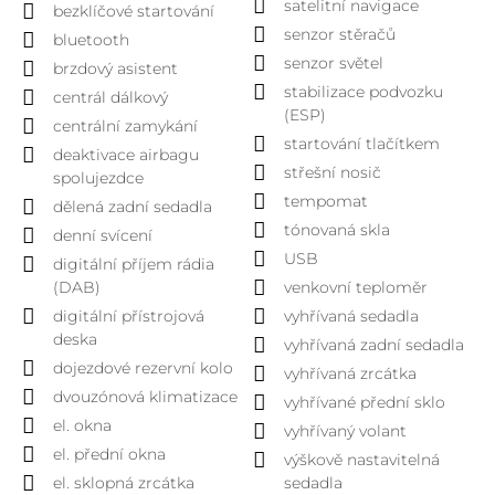
satelitní navigace
bezklíčové startování
senzor stěračů
bluetooth
senzor světel
brzdový asistent
stabilizace podvozku
centrál dálkový
(ESP)
centrální zamykání
startování tlačítkem
deaktivace airbagu
střešní nosič
spolujezdce
tempomat
dělená zadní sedadla
tónovaná skla
denní svícení
USB
digitální příjem rádia
(DAB)
venkovní teploměr
digitální přístrojová
vyhřívaná sedadla
deska
vyhřívaná zadní sedadla
dojezdové rezervní kolo
vyhřívaná zrcátka
dvouzónová klimatizace
vyhřívané přední sklo
el. okna
vyhřívaný volant
el. přední okna
výškově nastavitelná
el. sklopná zrcátka
sedadla