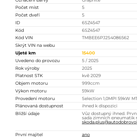
Počet míst
5
Počet dveří
5
ID
6SZ4547
Kód
6SZ4547
Kód VIN
TMBEE6PJ2S4086562
Skrýt VIN na webu
Ujeté km
15400
Uvedeno do provozu
5 / 2025
Rok výroby
2025
Platnost STK
kvě 2029
Objem motoru
999
ccm
Výkon motoru
59
kW
Provedení motoru
Selection 1,0MPI 59kW M
Plánovaná dostupnost
ihned k dispozici
Bližší údaje
Vůz dostupný ihned.
Prvn
sada zimních pneumatik na
skoda.plus@autodobrovol
První majitel
ano