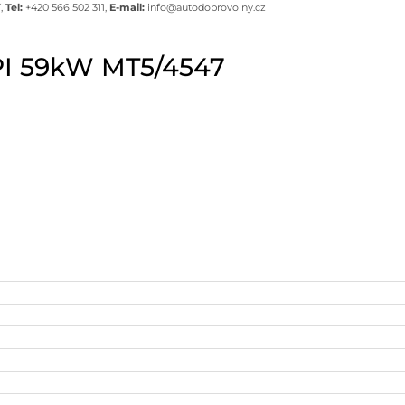
í,
Tel:
+420 566 502 311,
E-mail:
info@autodobrovolny.cz
MPI 59kW MT5/4547