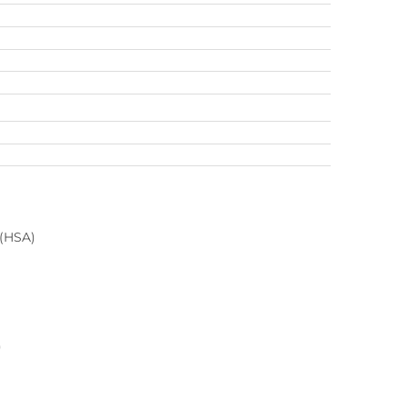
 (HSA)
)