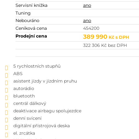
Servisní knížka
ano
Tuning
Nebouráno
ano
Ceníková cena
454200
Prodejní cena
389 990
Kč
s DPH
322 306
Kč
bez DPH
5 rychlostních stupňů
ABS
asistent jízdy v jízdním pruhu
autorádio
bluetooth
centrál dálkový
deaktivace airbagu spolujezdce
denní svícení
digitální přístrojová deska
el. zrcátka