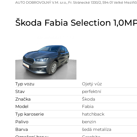
AUTO DOBROVOLNÝ V.M. s.r.o., Fr. Stránecké 1330/2, 594 01 Velké Meziříč
Škoda Fabia Selection 1,0
Typ vozu
Ojetý vůz
Stav
perfektní
Značka
Škoda
Model
Fabia
Typ karoserie
hatchback
Palivo
benzin
Barva
šedá metalíza
Označení barvy
Graphite