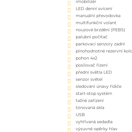
imobilizér
LED denní svícení
manuální převodovka
multifunkční volant
nouzové brzdění (PEBS)
palubní počítač
parkovací senzory zadní
plnohodnotné rezervní kol
pohon 4x2
posilovač řízení
přední světla LED
senzor světel
sledování únavy řidiče
start-stop systém
tažné zařízení
tónovaná skla
USB
vyhřívaná sedadla
výsuvné opěrky hlav