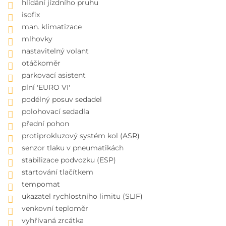
hlídání jízdního pruhu
isofix
man. klimatizace
mlhovky
nastavitelný volant
otáčkoměr
parkovací asistent
plní 'EURO VI'
podélný posuv sedadel
polohovací sedadla
přední pohon
protiprokluzový systém kol (ASR)
senzor tlaku v pneumatikách
stabilizace podvozku (ESP)
startování tlačítkem
tempomat
ukazatel rychlostního limitu (SLIF)
venkovní teploměr
vyhřívaná zrcátka