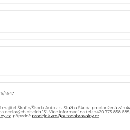
T5/4547
í majitel Škofin/Škoda Auto a.s. Služba Škoda prodloužená záruka
 ocelových discích 15". Více informací na tel.: +420 775 858 68
ny.cz
, případně
prodejok.vm@autodobrovolny.cz