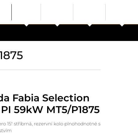
1875
a Fabia Selection
MPI 59kW MT5/P1875
ro 15" stříbrná, rezervní kolo plnohodnotné s
stvím