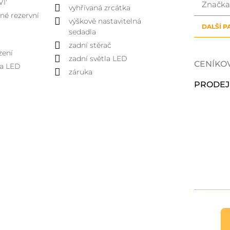
VI'
Značka
vyhřívaná zrcátka
né rezervní
výškově nastavitelná
DALŠÍ 
sedadla
zadní stěrač
zení
zadní světla LED
CENÍKO
la LED
záruka
PRODEJ