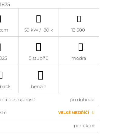
 1875
ccm
59 kW / 80 k
13 500
2025
5 stupňů
modrá
back
benzin
aná dostupnost:
po dohodě
ště
VELKÉ MEZIŘÍČÍ
perfektní