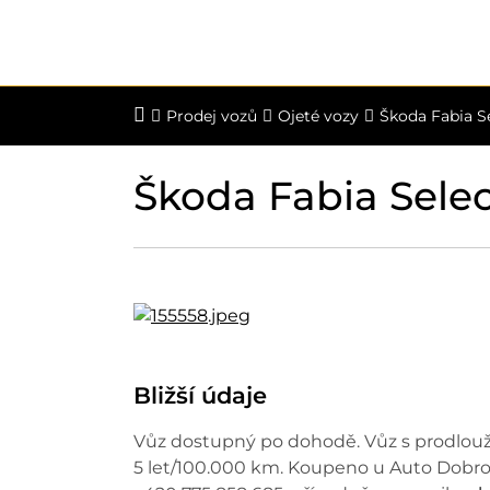
Prodej vozů
Ojeté vozy
Škoda Fabia S
Škoda Fabia Sele
Bližší údaje
Vůz dostupný po dohodě. Vůz s prodlouž
5 let/100.000 km. Koupeno u Auto Dobrovol