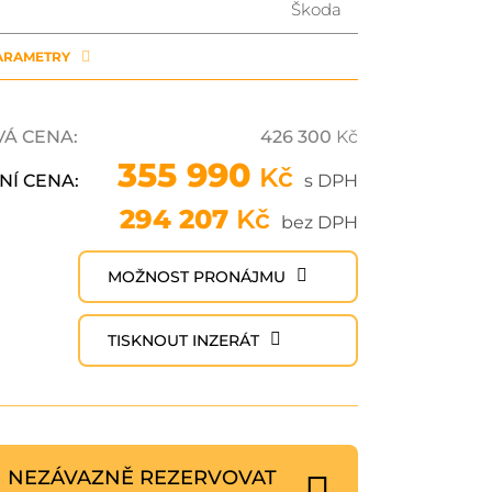
Škoda
PARAMETRY
VÁ CENA:
426 300
Kč
355 990
Kč
NÍ CENA:
s DPH
294 207
Kč
bez DPH
MOŽNOST PRONÁJMU
TISKNOUT INZERÁT
NEZÁVAZNĚ REZERVOVAT