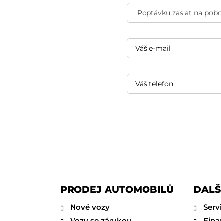
PRODEJ AUTOMOBILŮ
DALŠ
Nové vozy
Serv
Vozy se zárukou
Fina