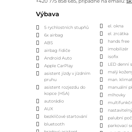
+420 775 858 685, případně na emailu:
sk
Výbava
el. okna
5 rychlostních stupňů
el. zrcátka
6x airbag
hands free
ABS
imobilizér
airbag řidiče
isofix
Android Auto
LED denní s
Apple CarPlay
malý kožen
asistent jízdy v jízdním
pruhu
man. klimat
asistent rozjezdu do
manuální p
kopce (HSA)
mlhovky
autorádio
multifunkčn
AUX
nastaviteln
bezklíčové startování
palubní poč
bluetooth
parkovací s
brzdový asistent