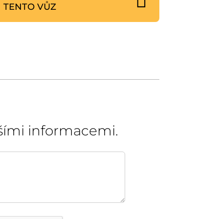
TENTO VŮZ
šími informacemi.