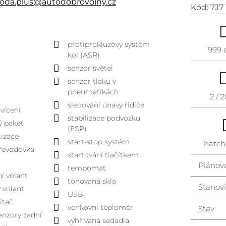
oda.plus@autodobrovolny.cz
Kód:
7J7
protiprokluzový systém
999 
kol (ASR)
senzor světel
senzor tlaku v
pneumatikách
2 / 
sledování únavy řidiče
vícení
stabilizace podvozku
ý paket
(ESP)
izace
start-stop systém
hatch
řevodovka
startování tlačítkem
Plánov
tempomat
í volant
tónovaná skla
Stanovi
ý volant
USB
ítač
venkovní teploměr
Stav
enzory zadní
vyhřívaná sedadla