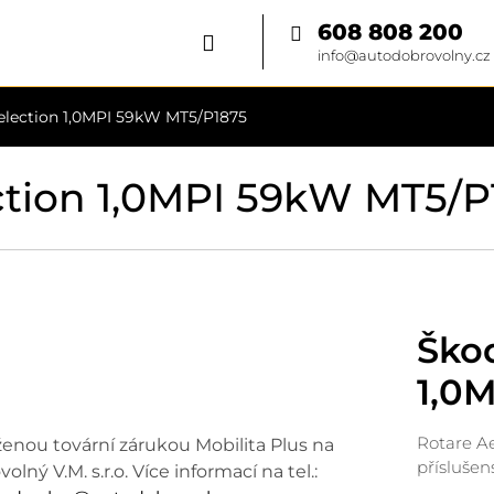
608 808 200
info@autodobrovolny.cz
election 1,0MPI 59kW MT5/P1875
ction 1,0MPI 59kW MT5/P
Škod
1,0
Rotare Ae
enou tovární zárukou Mobilita Plus na
příslušen
ný V.M. s.r.o. Více informací na tel.: