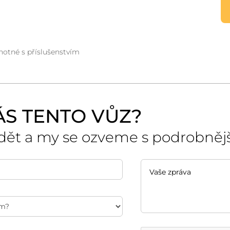
dnotné s příslušenstvím
ÁS TENTO VŮZ?
dět a my se ozveme s podrobněj