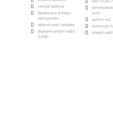
plní 'EURO 
centrál dálkový
plnohodnot
deaktivace airbagu
kolo
spolujezdce
pohon 4x2
dělená zadní sedadla
posilovač ří
digitální příjem rádia
přední svět
(DAB)