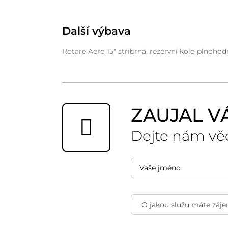
Další výbava
Rotare Aero 15" stříbrná, rezervní kolo plnoho
ZAUJAL V
Dejte nám vě