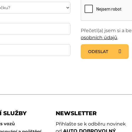
Přečetl(a) jsem si a 
osobních údajů
.
ODESLAT
Í SLUŽBY
NEWSLETTER
is vozů
Přihlašte se k odběru novinek
od
AUTO DOBROVOLNÝ
ncování a pojištění