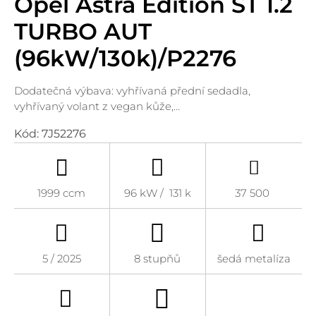
Opel Astra Edition ST 1.2
TURBO AUT
(96kW/130k)/P2276
Dodatečná výbava: vyhřívaná přední sedadla,
vyhřívaný volant z vegan kůže,…
Kód:
7J52276
1999 ccm
96 kW / 131 k
37 500
5 / 2025
8 stupňů
šedá metalíza