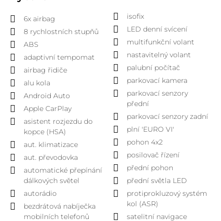
isofix
6x airbag
LED denní svícení
8 rychlostních stupňů
multifunkční volant
ABS
nastavitelný volant
adaptivní tempomat
palubní počítač
airbag řidiče
parkovací kamera
alu kola
parkovací senzory
Android Auto
přední
Apple CarPlay
parkovací senzory zadní
asistent rozjezdu do
plní 'EURO VI'
kopce (HSA)
pohon 4x2
aut. klimatizace
posilovač řízení
aut. převodovka
přední pohon
automatické přepínání
dálkových světel
přední světla LED
autorádio
protiprokluzový systém
kol (ASR)
bezdrátová nabíječka
mobilních telefonů
satelitní navigace