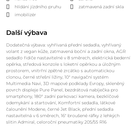
hlídání jízdního pruhu
zatmavená zadní skla
imobilizér
Další výbava
Dodatečná výbava: vyhřívaná přední sedadla, vyhřívaný
volant z vegan kůže, zatmavená boční a zadní okna, AGR
sedadlo řidiče nastavitelné v 8 směrech, elektrická bederní
opěrka, středová konzole s loketní opěrkou a úložným
prostorem, vnitrřní zpětné zrcátko s automatickou
clonou, černé střešní ližiny, 10" navigační systém
Multimedia Navi, 3D mapové podklady Evropy, skleněný
povrch displeje Pure Panel, bezdrátová nabíječka pro
smartphony, 180° zadní parkovací kamera, bezklíčové
odemykání a startování, Komfortní sedadla, látkové
čalounění Modene, černé Jet Black, přední sedadla
nastavitelná v 6 směrech, 16" broušené ráfky z lehkých
slitin Admiral, celoroční pneumatiky 205/55 R16