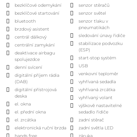
bezklíčové odemykání
senzor stěračů
bezklíčové startování
senzor světel
bluetooth
senzor tlaku v
pneumatikách
brzdový asistent
sledování únavy řidiče
centrál dálkový
stabilizace podvozku
centrální zamykání
(ESP)
deaktivace airbagu
start-stop systém
spolujezdce
USB
denní svícení
venkovní teploměr
digitální příjem rádia
(DAB)
vyhřívaná sedadla
digitální přístrojová
vyhřívaná zrcátka
deska
vyhřívaný volant
el. okna
výškově nastavitelné
el. přední okna
sedadlo řidiče
el. zrcátka
zadní stěrač
elektronická ruční brzda
zadní světla LED
hands free
záruka