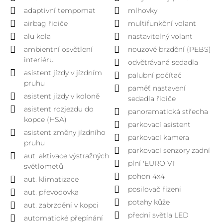
adaptivní tempomat
mlhovky
airbag řidiče
multifunkční volant
alu kola
nastavitelný volant
ambientní osvětlení
nouzové brzdění (PEBS)
interiéru
odvětrávaná sedadla
asistent jízdy v jízdním
palubní počítač
pruhu
paměť nastavení
asistent jízdy v koloně
sedadla řidiče
asistent rozjezdu do
panoramatická střecha
kopce (HSA)
parkovací asistent
asistent změny jízdního
parkovací kamera
pruhu
parkovací senzory zadní
aut. aktivace výstražných
plní 'EURO VI'
světlometů
pohon 4x4
aut. klimatizace
posilovač řízení
aut. převodovka
potahy kůže
aut. zabrzdění v kopci
přední světla LED
automatické přepínání