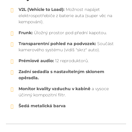
V2L (Vehicle to Load):
Možnost napájet
elektrospotřebiče z baterie auta (super věc na
kempování).
Frunk:
Úložný prostor pod přední kapotou.
Transparentní pohled na podvozek:
Součást
kamerového systému (vidíš "skrz" auto).
Prémiové audio:
12 reproduktorů.
Zadní sedadla s nastavitelným sklonem
opěradla.
Monitor kvality vzduchu v kabině
a vysoce
účinný kompozitní filtr.
Šedá metalická barva