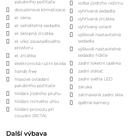
palubního počítače
volba jízdního režimu
dvouzónová klimatizace
vyhřívaná sedadla
el. okna
vyhřívaná zrcátka
el. seřiditelná sedadla
vyhřívaný volant
el. sklopná zrcátka
výškově nastavitelná
sedadla
el. víko zavazadlového
prostoru
výškově nastavitelné
sedadlo řidiče
el. zrcátka
zadní loketní opěrka
elektronická ruční brzda
zadní stěrač
hands free
zadní světla LED
hlasové ovládání
palubního počítače
záruka
hlídání jízdního pruhu
zatmavená zadní skla
hlídání mrtvého úhlu
zpětné kamery
hlídání provozu při
couvání (RCTA)
Další výbava