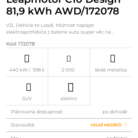
81,9 kWh AWD/172078
V2L (Vehicle to Load): Možnost napájet
elektrospotřebiče z baterie auta (super věc na…
Kód:
172078
440 kW / 598 k
2 000
šedá metalíza
SUV
elektro
Plánovaná dostupnost:
po dohodě
Stanoviště
VELKÉ MEZIŘÍČÍ