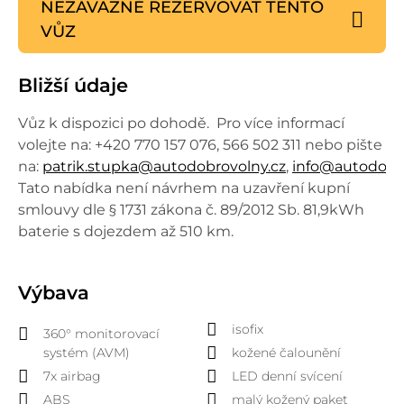
NEZÁVAZNĚ REZERVOVAT
TENTO
VŮZ
Bližší údaje
Vůz k dispozici po dohodě. Pro více informací
volejte na: +420 770 157 076, 566 502 311 nebo pište
na:
patrik.stupka@autodobrovolny.cz
,
info@autodobro
Tato nabídka není návrhem na uzavření kupní
smlouvy dle § 1731 zákona č. 89/2012 Sb. 81,9kWh
baterie s dojezdem až 510 km.
Výbava
isofix
360° monitorovací
systém (AVM)
kožené čalounění
7x airbag
LED denní svícení
ABS
malý kožený paket