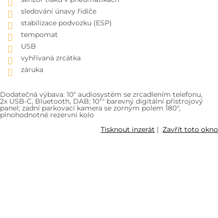
sledování únavy řidiče
stabilizace podvozku (ESP)
tempomat
USB
vyhřívaná zrcátka
záruka
Dodatečná výbava: 10" audiosystém se zrcadlením telefonu,
2x USB-C, Bluetooth, DAB; 10"" barevný digitální přístrojový
panel; zadní parkovací kamera se zorným polem 180°,
plnohodnotné rezervní kolo
Tisknout inzerát
|
Zavřít toto okno