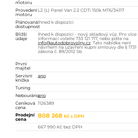
motoru
Provedení
L2 (L) Panel Van 2.2 CDTi 150k MT6/34117
motoru
Plánovaná
Ihned k dispozici
dostupnost
Bližší
Ihned k dispozici - nový skladový vůz. Pro více
údaje
informací volejte 733 121 717, nebo pište na
info@autodobrovolny.cz
. Tato nabídka není
návrhem na uzavření kupní smlouvy dle § 1731
zákona č. 89/2012 Sb
První
majitel
Servisní
ano
knížka
Tuning
Nebouráno
ano
Ceníková
1126389
cena
Prodejní
808 268
Kč
s DPH
cena
667 990
Kč
bez DPH