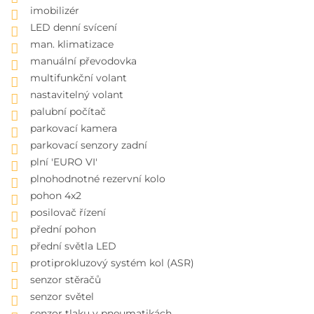
imobilizér
LED denní svícení
man. klimatizace
manuální převodovka
multifunkční volant
nastavitelný volant
palubní počítač
parkovací kamera
parkovací senzory zadní
plní 'EURO VI'
plnohodnotné rezervní kolo
pohon 4x2
posilovač řízení
přední pohon
přední světla LED
protiprokluzový systém kol (ASR)
senzor stěračů
senzor světel
senzor tlaku v pneumatikách