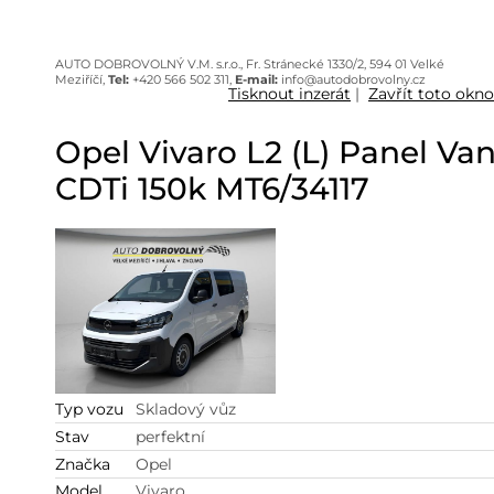
AUTO DOBROVOLNÝ V.M. s.r.o., Fr. Stránecké 1330/2, 594 01 Velké
Meziříčí,
Tel:
+420 566 502 311,
E-mail:
info@autodobrovolny.cz
Tisknout inzerát
|
Zavřít toto okno
Opel Vivaro L2 (L) Panel Van
CDTi 150k MT6/34117
Typ vozu
Skladový vůz
Stav
perfektní
Značka
Opel
Model
Vivaro