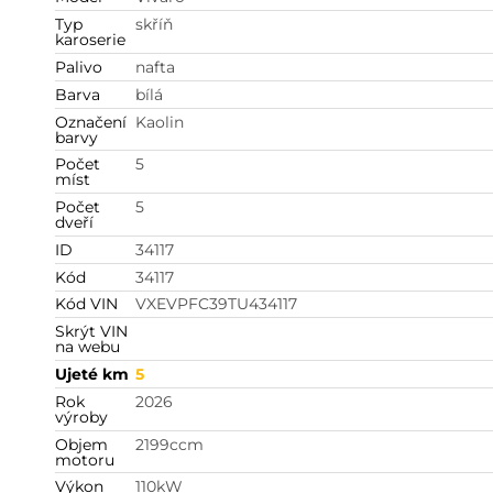
Typ
skříň
karoserie
Palivo
nafta
Barva
bílá
Označení
Kaolin
barvy
Počet
5
míst
Počet
5
dveří
ID
34117
Kód
34117
Kód VIN
VXEVPFC39TU434117
Skrýt VIN
na webu
Ujeté km
5
Rok
2026
výroby
Objem
2199
ccm
motoru
Výkon
110
kW