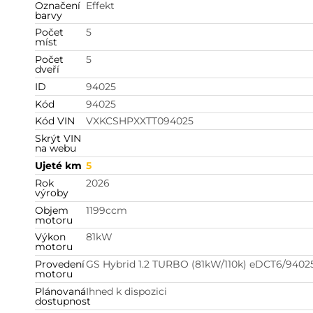
Označení
Effekt
barvy
Počet
5
míst
Počet
5
dveří
ID
94025
Kód
94025
Kód VIN
VXKCSHPXXTT094025
Skrýt VIN
na webu
Ujeté km
5
Rok
2026
výroby
Objem
1199
ccm
motoru
Výkon
81
kW
motoru
Provedení
GS Hybrid 1.2 TURBO (81kW/110k) eDCT6/9402
motoru
Plánovaná
Ihned k dispozici
dostupnost