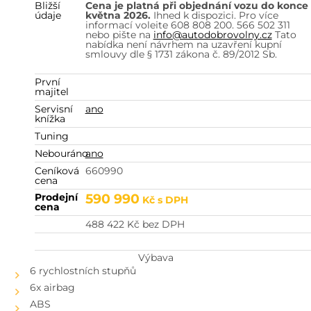
Bližší
Cena je platná při objednání vozu do konce
údaje
května 2026.
Ihned k dispozici. Pro více
informací volejte 608 808 200, 566 502 311
nebo pište na
info@autodobrovolny.cz
Tato
nabídka není návrhem na uzavření kupní
smlouvy dle § 1731 zákona č. 89/2012 Sb.
První
majitel
Servisní
ano
knížka
Tuning
Nebouráno
ano
Ceníková
660990
cena
Prodejní
590 990
Kč
s DPH
cena
488 422
Kč
bez DPH
Výbava
6 rychlostních stupňů
6x airbag
ABS