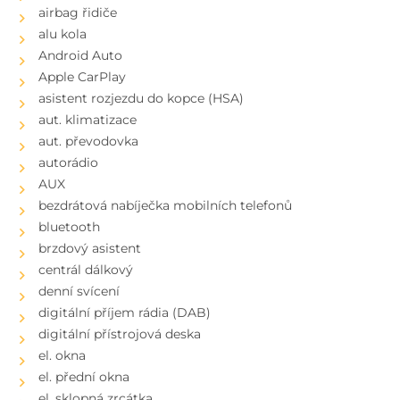
airbag řidiče
alu kola
Android Auto
Apple CarPlay
asistent rozjezdu do kopce (HSA)
aut. klimatizace
aut. převodovka
autorádio
AUX
bezdrátová nabíječka mobilních telefonů
bluetooth
brzdový asistent
centrál dálkový
denní svícení
digitální příjem rádia (DAB)
digitální přístrojová deska
el. okna
el. přední okna
el. sklopná zrcátka