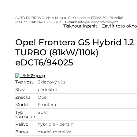
AUTO DOBROVOLNÝ V.M. s.r.o., Fr. Stránecké 1330/2, 594 01 Velké
Meziříčí,
Tel:
+420 566 502 311,
E-mail:
info@autodobrovolny.cz
Tisknout inzerát
|
Zavřít toto okno
Opel Frontera GS Hybrid 1.2
TURBO (81kW/110k)
eDCT6/94025
Typ vozu
Skladový vůz
Stav
perfektní
Značka
Opel
Model
Frontera
Typ
SUV
karoserie
Palivo
hybridní - benzin
Barva
modrá metalíza