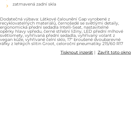
zatmavená zadní skla
Dodatečná výbava: Látkové čalounění Gap vyrobené z
recyklovatelných materiálů, černošedé se světlými detaily,
ergonomická přední sedadla Intelli-Seat, nastavitelné
opěrky hlavy vpředu, černé střešní ližiny, LED přední mlhové
světlomety, vyhřívaná přední sedadla, vyhřívaný volant z
vegan kůže, vyhřívané čelní sklo, 17" broušené dvoubarevné
ráfky z lehkých slitin Groot, celoroční pneumatiky 215/60 R17
Tisknout inzerát
|
Zavřít toto okno