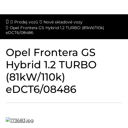
Prodej vozů
Nové skladové vozy
Opel Frontera GS Hybrid 1.2 TURBO (81kW/110k)
eDCT6/08486
Opel Frontera GS
Hybrid 1.2 TURBO
(81kW/110k)
eDCT6/08486