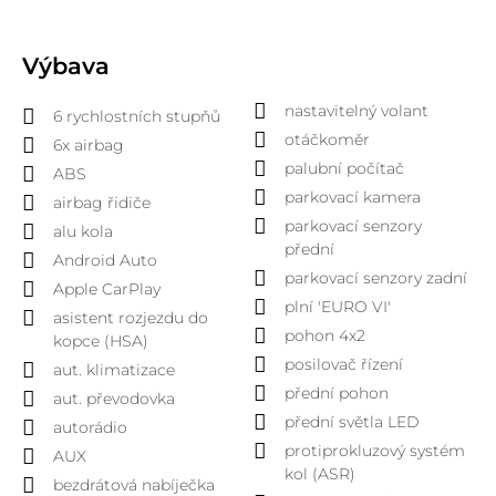
Výbava
nastavitelný volant
6 rychlostních stupňů
otáčkoměr
6x airbag
palubní počítač
ABS
parkovací kamera
airbag řidiče
parkovací senzory
alu kola
přední
Android Auto
parkovací senzory zadní
Apple CarPlay
plní 'EURO VI'
asistent rozjezdu do
pohon 4x2
kopce (HSA)
posilovač řízení
aut. klimatizace
přední pohon
aut. převodovka
přední světla LED
autorádio
protiprokluzový systém
AUX
kol (ASR)
bezdrátová nabíječka