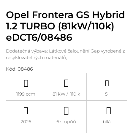
Opel Frontera GS Hybrid
1.2 TURBO (81kW/110k)
eDCT6/08486
Dodatečná výbava: Látkové čalounění Gap vyrobené z
recyklovatelných materiálů,…
Kód:
08486
1199 ccm
81 kW / 110 k
5
2026
6 stupňů
bílá