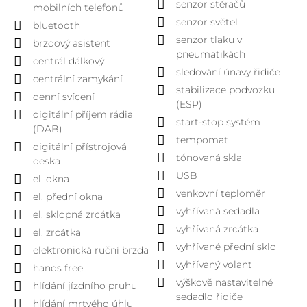
senzor stěračů
mobilních telefonů
senzor světel
bluetooth
senzor tlaku v
brzdový asistent
pneumatikách
centrál dálkový
sledování únavy řidiče
centrální zamykání
stabilizace podvozku
denní svícení
(ESP)
digitální příjem rádia
start-stop systém
(DAB)
tempomat
digitální přístrojová
tónovaná skla
deska
USB
el. okna
venkovní teploměr
el. přední okna
vyhřívaná sedadla
el. sklopná zrcátka
vyhřívaná zrcátka
el. zrcátka
vyhřívané přední sklo
elektronická ruční brzda
vyhřívaný volant
hands free
výškově nastavitelné
hlídání jízdního pruhu
sedadlo řidiče
hlídání mrtvého úhlu