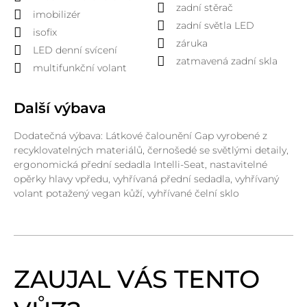
zadní stěrač
imobilizér
zadní světla LED
isofix
záruka
LED denní svícení
zatmavená zadní skla
multifunkční volant
Další výbava
Dodatečná výbava: Látkové čalounění Gap vyrobené z
recyklovatelných materiálů, černošedé se světlými detaily,
ergonomická přední sedadla Intelli-Seat, nastavitelné
opěrky hlavy vpředu, vyhřívaná přední sedadla, vyhřívaný
volant potažený vegan kůží, vyhřívané čelní sklo
ZAUJAL VÁS TENTO