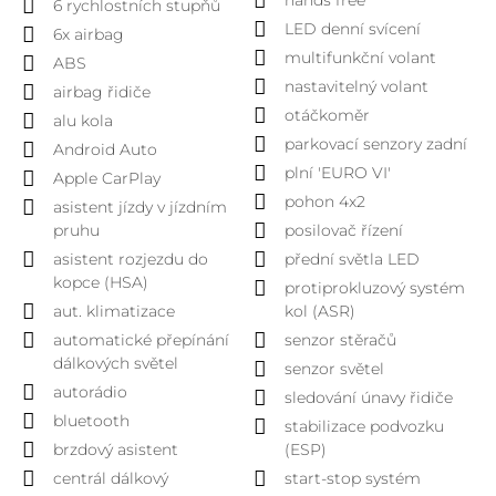
hands free
6 rychlostních stupňů
LED denní svícení
6x airbag
multifunkční volant
ABS
nastavitelný volant
airbag řidiče
otáčkoměr
alu kola
parkovací senzory zadní
Android Auto
plní 'EURO VI'
Apple CarPlay
pohon 4x2
asistent jízdy v jízdním
pruhu
posilovač řízení
asistent rozjezdu do
přední světla LED
kopce (HSA)
protiprokluzový systém
aut. klimatizace
kol (ASR)
automatické přepínání
senzor stěračů
dálkových světel
senzor světel
autorádio
sledování únavy řidiče
bluetooth
stabilizace podvozku
brzdový asistent
(ESP)
centrál dálkový
start-stop systém