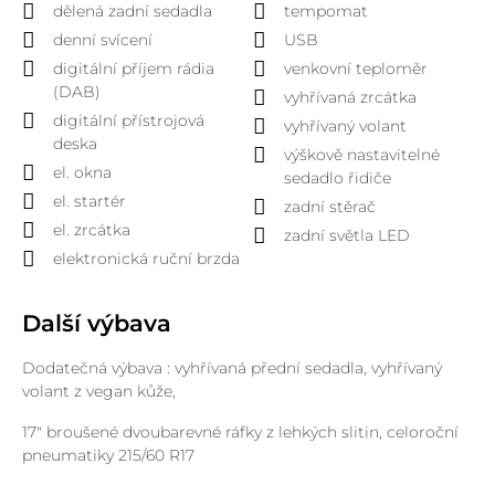
dělená zadní sedadla
tempomat
denní svícení
USB
digitální příjem rádia
venkovní teploměr
(DAB)
vyhřívaná zrcátka
digitální přístrojová
vyhřívaný volant
deska
výškově nastavitelné
el. okna
sedadlo řidiče
el. startér
zadní stěrač
el. zrcátka
zadní světla LED
elektronická ruční brzda
Další výbava
Dodatečná výbava : vyhřívaná přední sedadla, vyhřívaný
volant z vegan kůže,
17" broušené dvoubarevné ráfky z lehkých slitin, celoroční
pneumatiky 215/60 R17