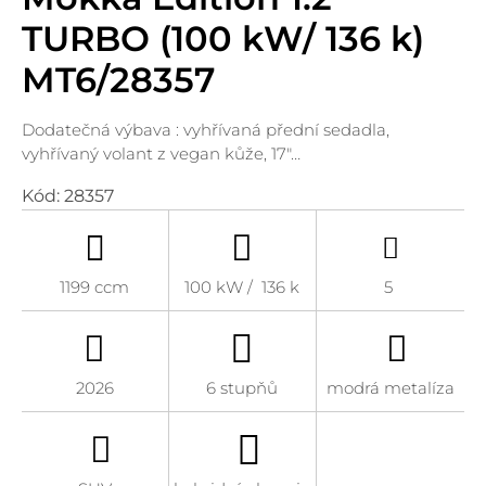
TURBO (100 kW/ 136 k)
MT6/28357
Dodatečná výbava : vyhřívaná přední sedadla,
vyhřívaný volant z vegan kůže, 17"…
Kód:
28357
1199 ccm
100 kW / 136 k
5
2026
6 stupňů
modrá metalíza