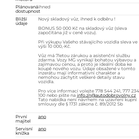
Plánovaná
ihned
dostupnost
Bližší
Nový skladový vůz, ihned k odběru !
údaje
BONUS 50 000 Kč na skladový vůz (sleva
započítána již v ceně vozu).
Při výkupu Vašeho stávajícího vozidla sleva ve
výši 10 000,-Kč.
Vůz má 7letou zárukou a asistenční službu
zdarma. Vozy MG vynikají bohatou výbavou a
zajímavou cenou, a proto je ideální doba ke
koupě nového vozu. Údaje obsažené v tomto
inzerátu mají informativní charakter a
nemohou zachytit veškeré detaily stavu
vozidla.
Pro více informací volejte 778 544 241, 777 234
100 nebo pište na
info.zn@autodobrovolny.cz
Tato nabídka není návrhem na uzavření kupní
smlouvy dle § 1731 zákona č. 89/2012 Sb
První
ano
majitel
Servisní
ano
knížka