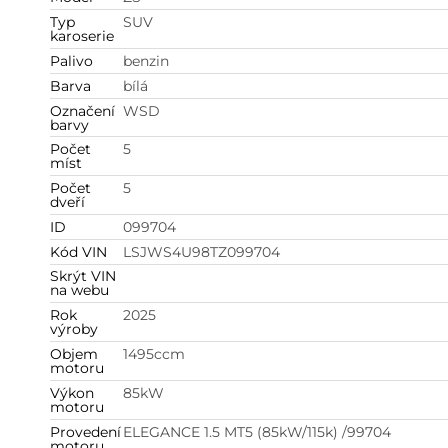
Typ
SUV
karoserie
Palivo
benzin
Barva
bílá
Označení
WSD
barvy
Počet
5
míst
Počet
5
dveří
ID
099704
Kód VIN
LSJWS4U98TZ099704
Skrýt VIN
na webu
Rok
2025
výroby
Objem
1495
ccm
motoru
Výkon
85
kW
motoru
Provedení
ELEGANCE 1.5 MT5 (85kW/115k) /99704
motoru