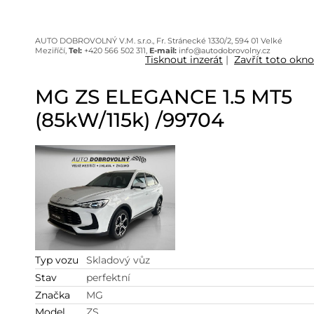
AUTO DOBROVOLNÝ V.M. s.r.o., Fr. Stránecké 1330/2, 594 01 Velké
Meziříčí,
Tel:
+420 566 502 311,
E-mail:
info@autodobrovolny.cz
Tisknout inzerát
|
Zavřít toto okno
MG ZS ELEGANCE 1.5 MT5
(85kW/115k) /99704
Typ vozu
Skladový vůz
Stav
perfektní
Značka
MG
Model
ZS