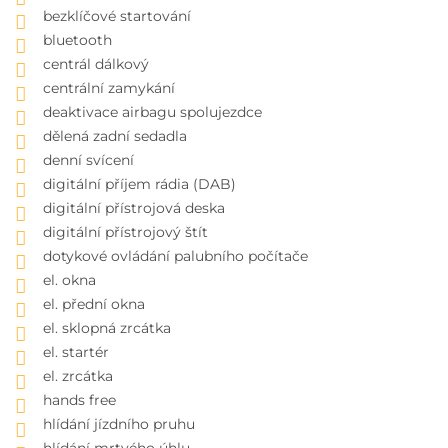
bezklíčové startování
bluetooth
centrál dálkový
centrální zamykání
deaktivace airbagu spolujezdce
dělená zadní sedadla
denní svícení
digitální příjem rádia (DAB)
digitální přístrojová deska
digitální přístrojový štít
dotykové ovládání palubního počítače
el. okna
el. přední okna
el. sklopná zrcátka
el. startér
el. zrcátka
hands free
hlídání jízdního pruhu
hlídání mrtvého úhlu