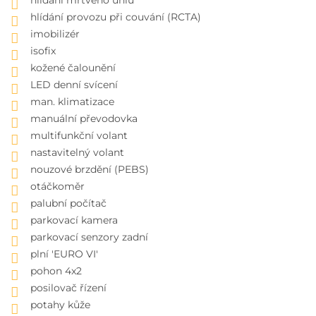
hlídání provozu při couvání (RCTA)
imobilizér
isofix
kožené čalounění
LED denní svícení
man. klimatizace
manuální převodovka
multifunkční volant
nastavitelný volant
nouzové brzdění (PEBS)
otáčkoměr
palubní počítač
parkovací kamera
parkovací senzory zadní
plní 'EURO VI'
pohon 4x2
posilovač řízení
potahy kůže