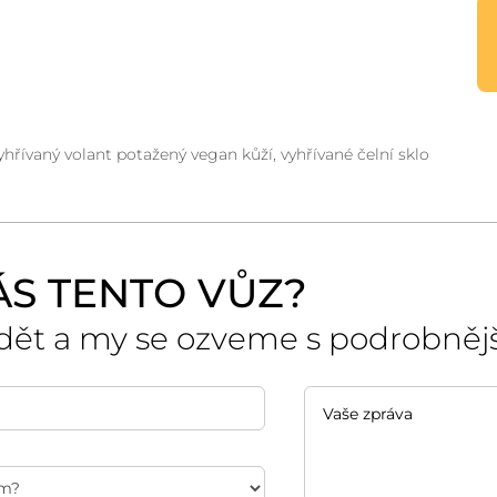
hřívaný volant potažený vegan kůží, vyhřívané čelní sklo
ÁS TENTO VŮZ?
dět a my se ozveme s podrobněj