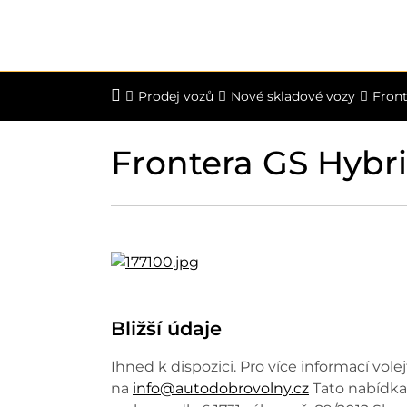
Prodej vozů
Nové skladové vozy
Front
Frontera GS Hybr
Bližší údaje
Ihned k dispozici. Pro více informací vol
na
info@autodobrovolny.cz
Tato nabídka