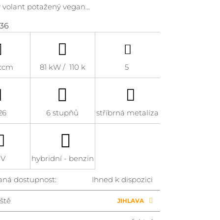
ý volant potažený vegan…
36
 ccm
81 kW / 110 k
5
26
6 stupňů
stříbrná metalíza
UV
hybridní - benzin
aná dostupnost:
Ihned k dispozici
ště
JIHLAVA