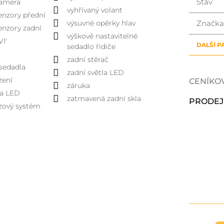
Stav
kamera
vyhřívaný volant
enzory přední
výsuvné opěrky hlav
Značka
enzory zadní
výškově nastavitelné
VI'
DALŠÍ 
sedadlo řidiče
zadní stěrač
sedadla
zadní světla LED
zení
CENÍKO
záruka
la LED
zatmavená zadní skla
PRODEJ
zový systém