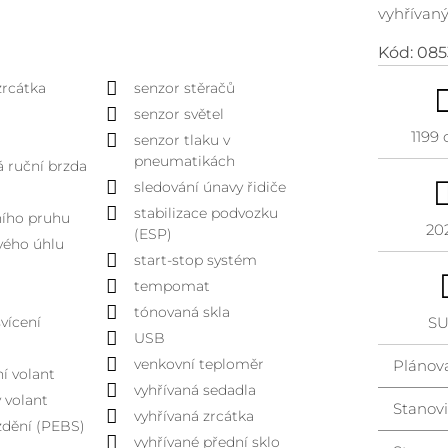
vyhřívan
Kód:
085
zrcátka
senzor stěračů
senzor světel
1199
senzor tlaku v
pneumatikách
á ruční brzda
sledování únavy řidiče
stabilizace podvozku
dního pruhu
20
(ESP)
vého úhlu
start-stop systém
tempomat
tónovaná skla
vícení
S
USB
venkovní teploměr
Plánov
í volant
vyhřívaná sedadla
ý volant
Stanovi
vyhřívaná zrcátka
zdění (PEBS)
vyhřívané přední sklo