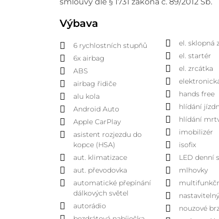
smlouvy dle § 1731 zákona č. 89/2012 Sb.
Výbava
el. sklopná 
6 rychlostních stupňů
el. startér
6x airbag
el. zrcátka
ABS
elektronick
airbag řidiče
hands free
alu kola
hlídání jíz
Android Auto
hlídání mrt
Apple CarPlay
imobilizér
asistent rozjezdu do
kopce (HSA)
isofix
aut. klimatizace
LED denní s
aut. převodovka
mlhovky
automatické přepínání
multifunkčn
dálkových světel
nastaviteln
autorádio
nouzové br
bezdrátová nabíječka