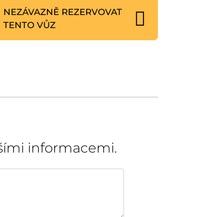
NEZÁVAZNĚ REZERVOVAT
TENTO VŮZ
šími informacemi.