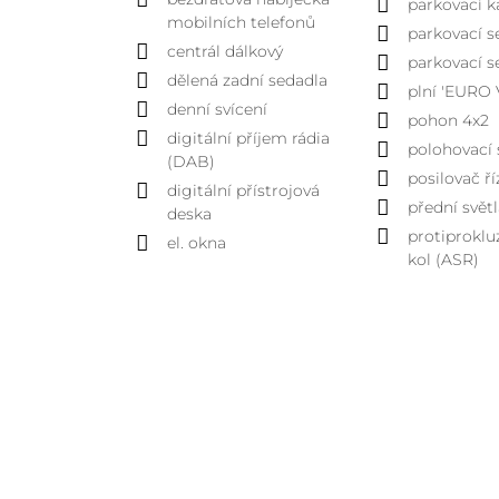
parkovací 
mobilních telefonů
parkovací s
centrál dálkový
parkovací s
dělená zadní sedadla
plní 'EURO 
denní svícení
pohon 4x2
digitální příjem rádia
polohovací 
(DAB)
posilovač ří
digitální přístrojová
přední svět
deska
protiproklu
el. okna
kol (ASR)