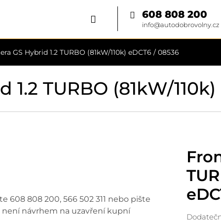
608 808 200
info@autodobrovolny.cz
era GS Hybrid 1.2 TURBO (81kW/110k) eDCT6 / 08536
id 1.2 TURBO (81kW/110k)
Fron
TUR
eDC
ejte 608 808 200, 566 502 311 nebo pište
 není návrhem na uzavření kupní
Dodatečná