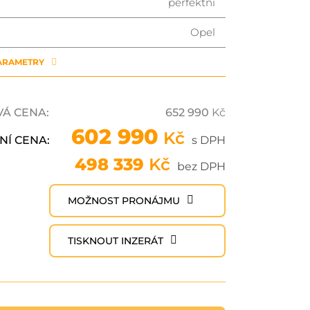
perfektní
Opel
PARAMETRY
VÁ CENA:
652 990
Kč
602 990
Kč
NÍ CENA:
s DPH
498 339
Kč
bez DPH
MOŽNOST PRONÁJMU
TISKNOUT INZERÁT