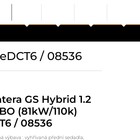
 eDCT6 / 08536
tera GS Hybrid 1.2
BO (81kW/110k)
T6 / 08536
 výbava : vyhřívaná přední sedadla,